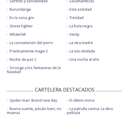
Sentido y sensibilidad
Sacamantecas
Burundanga
Esta soledad
En la zona gris
Trinidad
Street Fighter
La bola negra
Whalefall
Verity
La constelación del perro
La otra madre
Prácticamente magia 2
La isla olvidada
Noche de paz 2
Una noche al año
Scrooge y los fantasmas de la
Navidad
CARTELERA DESTACADOS
Spider-man: Brand new day
El último mono
Buena suerte, pásalo bien, no
La patrulla canina: La dino
mueras
película