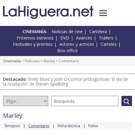
CINEMANÍA:
Noticias de cine
Cartelera
Próximos estrenos
DVD
Avances
Tráilers
Festivales y premios
Actores y actrices
Carteles
Box-office
Cinemanía
> Películas >
Marley
> Comentario
Destacado:
Emily Blunt y Josh O'Connor protagonizan 'El día de
la revelación' de Steven Spielberg
Marley
Sinopsis
Comentario
Ficha técnica
Fotos