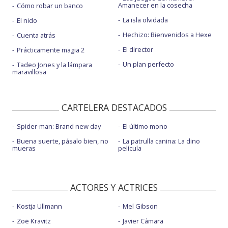
Amanecer en la cosecha
Cómo robar un banco
La isla olvidada
El nido
Hechizo: Bienvenidos a Hexe
Cuenta atrás
El director
Prácticamente magia 2
Un plan perfecto
Tadeo Jones y la lámpara
maravillosa
CARTELERA DESTACADOS
Spider-man: Brand new day
El último mono
Buena suerte, pásalo bien, no
La patrulla canina: La dino
mueras
película
ACTORES Y ACTRICES
Kostja Ullmann
Mel Gibson
Zoë Kravitz
Javier Cámara