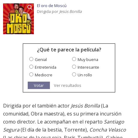
El oro de Moscú
Dirigida por
Jesús Bonilla
¿Qué te parece la película?
Genial
Muy buena
Entretenida
Interesante
Mediocre
Un rollo
Votar
Ver resultados
Dirigida por el también actor
Jesús Bonilla
(La
comunidad, Obra maestra), es su primera incursión
como director. Le acompañan en el reparto
Santiago
Segura
(El día de la bestia, Torrente),
Concha Velasco
(Las chicas de la cruz roja, París-Tumbuctú),
Gabino