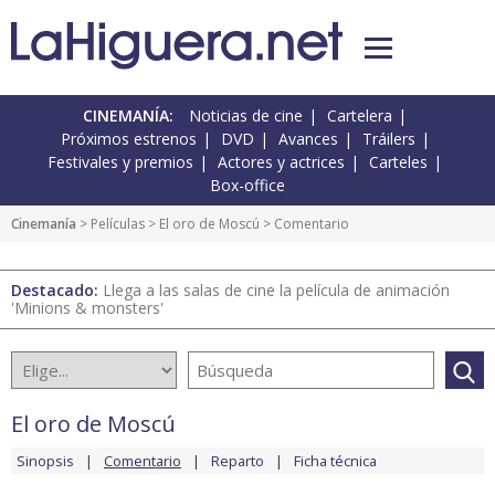
CINEMANÍA:
Noticias de cine
Cartelera
Próximos estrenos
DVD
Avances
Tráilers
Festivales y premios
Actores y actrices
Carteles
Box-office
Cinemanía
> Películas >
El oro de Moscú
> Comentario
Destacado:
Llega a las salas de cine la película de animación
'Minions & monsters'
El oro de Moscú
Sinopsis
Comentario
Reparto
Ficha técnica