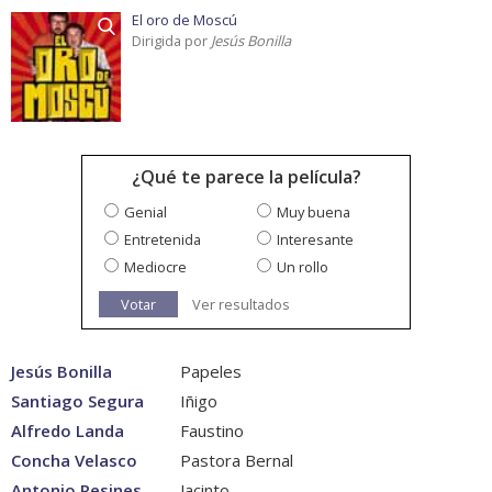
El oro de Moscú
Dirigida por
Jesús Bonilla
¿Qué te parece la película?
Genial
Muy buena
Entretenida
Interesante
Mediocre
Un rollo
Votar
Ver resultados
Jesús Bonilla
Papeles
Santiago Segura
Iñigo
Alfredo Landa
Faustino
Concha Velasco
Pastora Bernal
Antonio Resines
Jacinto