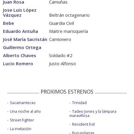
Juan Rosa
Camuñas
Jose Luis López
Vázquez
Beltrán octagenario
Bebe
Guardia Civil
Eduardo Antuña
Maitre marisquería
José María Sacristán
Camionero
Guillermo Ortega
Alberto Chaves
Soldado #2
Lucio Romero
Justo Alfonso
PROXIMOS ESTRENOS
Sacamantecas
Trinidad
Una noche al año
Tadeo Jones y la lámpara
maravillosa
Street Fighter
Resident Evil
La invitación
Burundanga