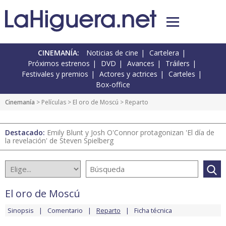
CINEMANÍA:
Noticias de cine
Cartelera
Próximos estrenos
DVD
Avances
Tráilers
Festivales y premios
Actores y actrices
Carteles
Box-office
Cinemanía
> Películas >
El oro de Moscú
> Reparto
Destacado:
Emily Blunt y Josh O'Connor protagonizan 'El día de
la revelación' de Steven Spielberg
El oro de Moscú
Sinopsis
Comentario
Reparto
Ficha técnica