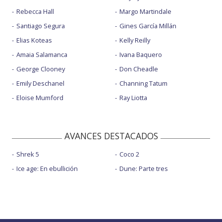
Rebecca Hall
Margo Martindale
Santiago Segura
Gines García Millán
Elias Koteas
Kelly Reilly
Amaia Salamanca
Ivana Baquero
George Clooney
Don Cheadle
Emily Deschanel
Channing Tatum
Eloise Mumford
Ray Liotta
AVANCES DESTACADOS
Shrek 5
Coco 2
Ice age: En ebullición
Dune: Parte tres