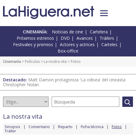
CINEMANÍA:
Noticias de cine
Cartelera
Próximos estrenos
DVD
Avances
Tráilers
Festivales y premios
Actores y actrices
Carteles
Box-office
Cinemanía
> Películas >
La nostra vita
> Fotos
Destacado:
Matt Damon protagoniza 'La odisea' del cineasta
Christopher Nolan
La nostra vita
Sinopsis
Comentario
Reparto
Ficha técnica
Fotos
Tráiler