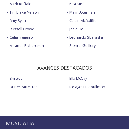
Mark Ruffalo
Kira Miró
Tim Blake Nelson
Malin Akerman
Amy Ryan
Callan McAuliffe
Russell Crowe
Josie Ho
Celia Freijeiro
Leonardo Sbaraglia
Miranda Richardson
Sienna Guillory
AVANCES DESTACADOS
Shrek 5
Ella McCay
Dune: Parte tres
Ice age: En ebullición
MUSICALIA