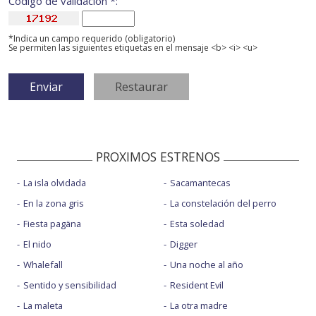
Código de validación *:
*Indica un campo requerido (obligatorio)
Se permiten las siguientes etiquetas en el mensaje <b> <i> <u>
PROXIMOS ESTRENOS
La isla olvidada
Sacamantecas
En la zona gris
La constelación del perro
Fiesta pagäna
Esta soledad
El nido
Digger
Whalefall
Una noche al año
Sentido y sensibilidad
Resident Evil
La maleta
La otra madre