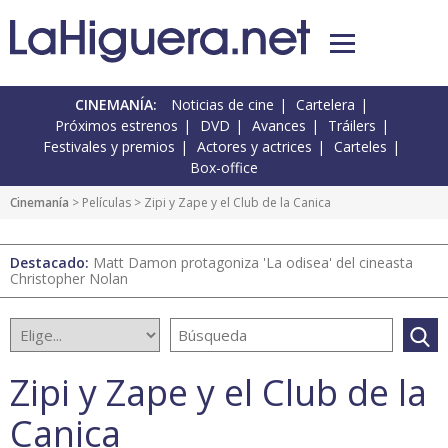
CINEMANÍA:
Noticias de cine
Cartelera
Próximos estrenos
DVD
Avances
Tráilers
Festivales y premios
Actores y actrices
Carteles
Box-office
Cinemanía
> Películas > Zipi y Zape y el Club de la Canica
Destacado:
Matt Damon protagoniza 'La odisea' del cineasta
Christopher Nolan
Zipi y Zape y el Club de la
Canica