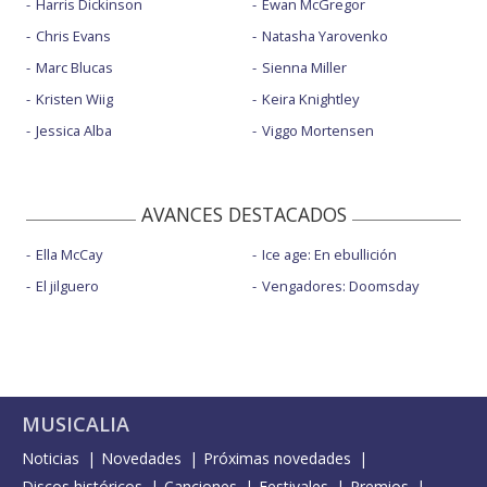
Harris Dickinson
Ewan McGregor
Chris Evans
Natasha Yarovenko
Marc Blucas
Sienna Miller
Kristen Wiig
Keira Knightley
Jessica Alba
Viggo Mortensen
AVANCES DESTACADOS
Ella McCay
Ice age: En ebullición
El jilguero
Vengadores: Doomsday
MUSICALIA
Noticias
Novedades
Próximas novedades
Discos históricos
Canciones
Festivales
Premios