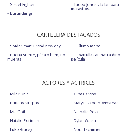
Street Fighter
Tadeo Jones y la lámpara
maravillosa
Burundanga
CARTELERA DESTACADOS
Spider-man: Brand new day
El último mono
Buena suerte, pásalo bien, no
La patrulla canina: La dino
mueras
película
ACTORES Y ACTRICES
Mila Kunis
Gina Carano
Brittany Murphy
Mary Elizabeth Winstead
Mia Goth
Nathalie Poza
Natalie Portman
Dylan Walsh
Luke Bracey
Nora Tschirner