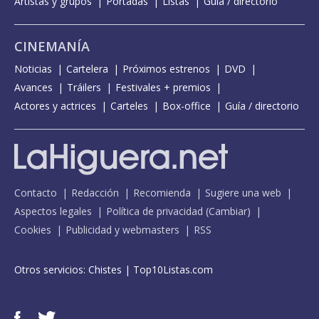
Artistas y grupos
Portadas
Listas
Guía / directorio
CINEMANÍA
Noticias
Cartelera
Próximos estrenos
DVD
Avances
Tráilers
Festivales + premios
Actores y actrices
Carteles
Box-office
Guía / directorio
Contacto
Redacción
Recomienda
Sugiere una web
Aspectos legales
Política de privacidad
(
Cambiar
)
Cookies
Publicidad y webmasters
RSS
Otros servicios:
Chistes
|
Top10Listas.com