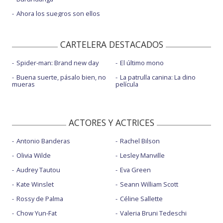
Ahora los suegros son ellos
CARTELERA DESTACADOS
Spider-man: Brand new day
El último mono
Buena suerte, pásalo bien, no
La patrulla canina: La dino
mueras
película
ACTORES Y ACTRICES
Antonio Banderas
Rachel Bilson
Olivia Wilde
Lesley Manville
Audrey Tautou
Eva Green
Kate Winslet
Seann William Scott
Rossy de Palma
Céline Sallette
Chow Yun-Fat
Valeria Bruni Tedeschi