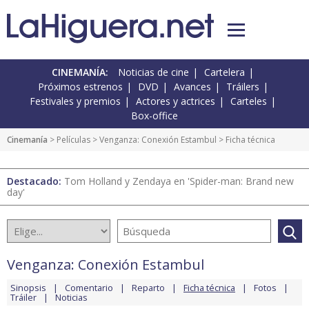
CINEMANÍA:
Noticias de cine
Cartelera
Próximos estrenos
DVD
Avances
Tráilers
Festivales y premios
Actores y actrices
Carteles
Box-office
Cinemanía
> Películas >
Venganza: Conexión Estambul
> Ficha técnica
Destacado:
Tom Holland y Zendaya en 'Spider-man: Brand new
day'
Venganza: Conexión Estambul
Sinopsis
Comentario
Reparto
Ficha técnica
Fotos
Tráiler
Noticias