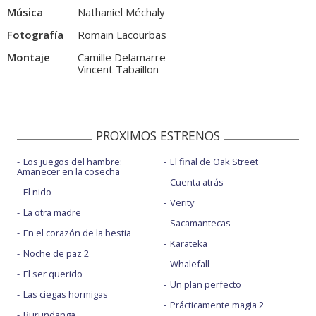
Música
Nathaniel Méchaly
Fotografía
Romain Lacourbas
Montaje
Camille Delamarre
Vincent Tabaillon
PROXIMOS ESTRENOS
Los juegos del hambre:
El final de Oak Street
Amanecer en la cosecha
Cuenta atrás
El nido
Verity
La otra madre
Sacamantecas
En el corazón de la bestia
Karateka
Noche de paz 2
Whalefall
El ser querido
Un plan perfecto
Las ciegas hormigas
Prácticamente magia 2
Burundanga