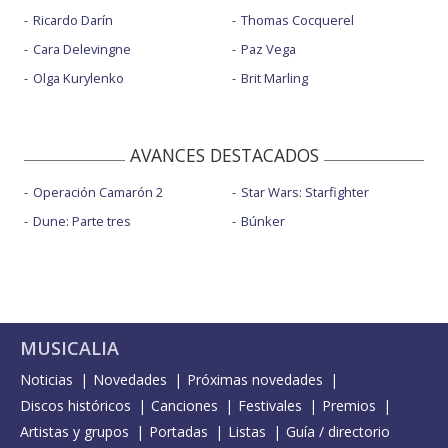
Ricardo Darín
Thomas Cocquerel
Cara Delevingne
Paz Vega
Olga Kurylenko
Brit Marling
AVANCES DESTACADOS
Operación Camarón 2
Star Wars: Starfighter
Dune: Parte tres
Búnker
MUSICALIA
Noticias
Novedades
Próximas novedades
Discos históricos
Canciones
Festivales
Premios
Artistas y grupos
Portadas
Listas
Guía / directorio