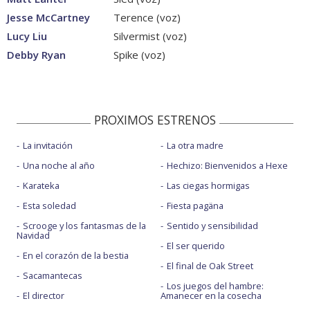
Jesse McCartney
Terence (voz)
Lucy Liu
Silvermist (voz)
Debby Ryan
Spike (voz)
PROXIMOS ESTRENOS
La invitación
La otra madre
Una noche al año
Hechizo: Bienvenidos a Hexe
Karateka
Las ciegas hormigas
Esta soledad
Fiesta pagäna
Scrooge y los fantasmas de la
Sentido y sensibilidad
Navidad
El ser querido
En el corazón de la bestia
El final de Oak Street
Sacamantecas
Los juegos del hambre:
El director
Amanecer en la cosecha