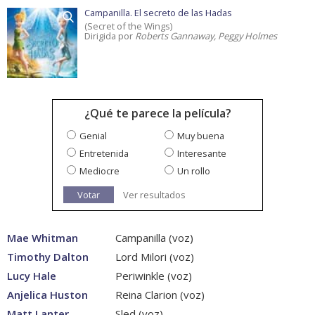
Campanilla. El secreto de las Hadas
(Secret of the Wings)
Dirigida por
Roberts Gannaway, Peggy Holmes
¿Qué te parece la película?
Genial
Muy buena
Entretenida
Interesante
Mediocre
Un rollo
Votar
Ver resultados
Mae Whitman
Campanilla (voz)
Timothy Dalton
Lord Milori (voz)
Lucy Hale
Periwinkle (voz)
Anjelica Huston
Reina Clarion (voz)
Matt Lanter
Sled (voz)