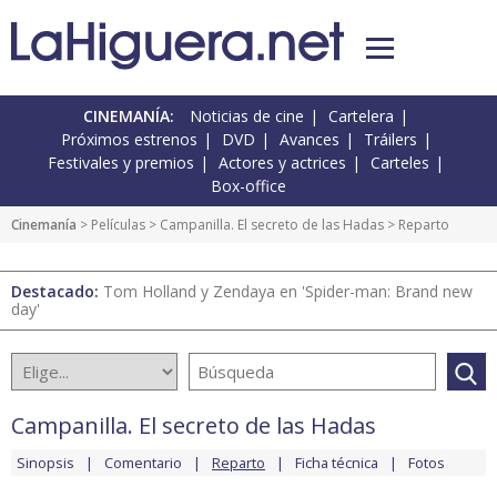
CINEMANÍA:
Noticias de cine
Cartelera
Próximos estrenos
DVD
Avances
Tráilers
Festivales y premios
Actores y actrices
Carteles
Box-office
Cinemanía
> Películas >
Campanilla. El secreto de las Hadas
> Reparto
Destacado:
Tom Holland y Zendaya en 'Spider-man: Brand new
day'
Campanilla. El secreto de las Hadas
Sinopsis
Comentario
Reparto
Ficha técnica
Fotos