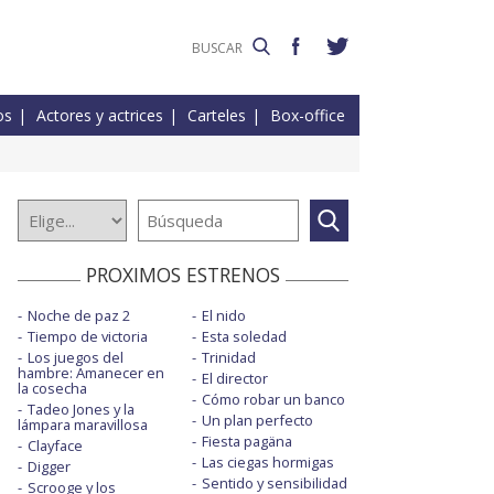
os
Actores y actrices
Carteles
Box-office
PROXIMOS ESTRENOS
Noche de paz 2
El nido
Tiempo de victoria
Esta soledad
Los juegos del
Trinidad
hambre: Amanecer en
El director
la cosecha
Cómo robar un banco
Tadeo Jones y la
Un plan perfecto
lámpara maravillosa
Fiesta pagäna
Clayface
Las ciegas hormigas
Digger
Sentido y sensibilidad
Scrooge y los