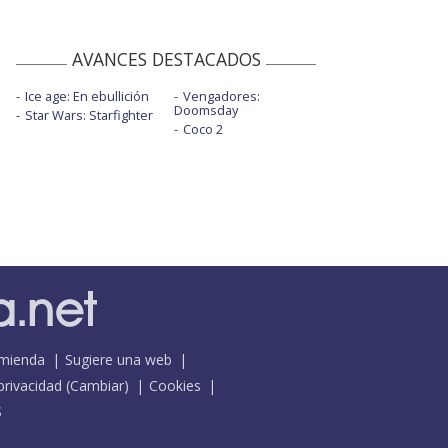
AVANCES DESTACADOS
Ice age: En ebullición
Vengadores:
Doomsday
Star Wars: Starfighter
Coco 2
mienda
Sugiere una web
 privacidad
(
Cambiar
)
Cookies
S