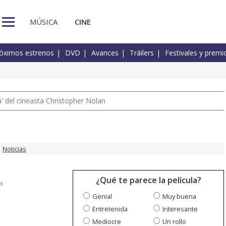
MÚSICA
CINE
óximos estrenos
DVD
Avances
Tráilers
Festivales y premi
 del cineasta Christopher Nolan
Noticias
¿Qué te parece la película?
s
Genial
Muy buena
Entretenida
Interesante
Mediocre
Un rollo