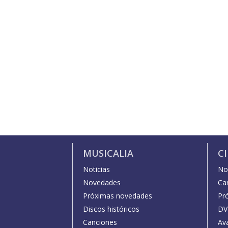
MUSICALIA
C
Noticias
Not
Novedades
Car
Próximas novedades
Pr
Discos históricos
DV
Canciones
Av