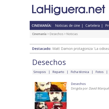
CINEMANÍA:
Noticias de cine
Cartelera
Pr
Cinemanía
>
Desechos
> Noticias
Destacado:
Matt Damon protagoniza 'La odisea'
Desechos
Sinopsis
Reparto
Ficha técnica
Fotos
Desechos
Dirigida por
David Marqué