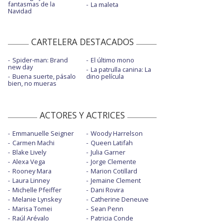
fantasmas de la
La maleta
Navidad
CARTELERA DESTACADOS
Spider-man: Brand
El último mono
new day
La patrulla canina: La
Buena suerte, pásalo
dino película
bien, no mueras
ACTORES Y ACTRICES
Emmanuelle Seigner
Woody Harrelson
Carmen Machi
Queen Latifah
Blake Lively
Julia Garner
Alexa Vega
Jorge Clemente
Rooney Mara
Marion Cotillard
Laura Linney
Jemaine Clement
Michelle Pfeiffer
Dani Rovira
Melanie Lynskey
Catherine Deneuve
Marisa Tomei
Sean Penn
Raúl Arévalo
Patricia Conde