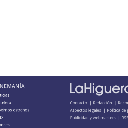
INEMANÍA
icias
telera
Contacto
Redacción
Reco
óximos estrenos
Aspectos legales
Política de
D
Publicidad y webmasters
RS
ances