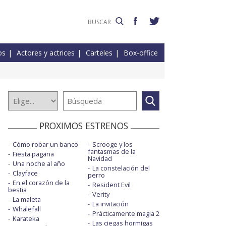
os
Actores y actrices
Carteles
Box-office
PROXIMOS ESTRENOS
Cómo robar un banco
Scrooge y los
fantasmas de la
Fiesta pagäna
Navidad
Una noche al año
La constelación del
Clayface
perro
En el corazón de la
Resident Evil
bestia
Verity
La maleta
La invitación
Whalefall
Prácticamente magia 2
Karateka
Las ciegas hormigas