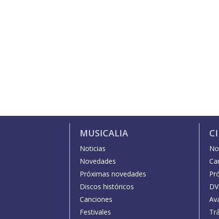
MUSICALIA
C
Noticias
Not
Novedades
Car
Próximas novedades
Pr
Discos históricos
DV
Canciones
Av
Festivales
Trá