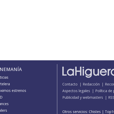
INEMANÍA
icias
telera
Contacto
Redacción
Reco
óximos estrenos
Aspectos legales
Política de
D
Publicidad y webmasters
RS
ances
ilers
Otros servicios:
Chistes
|
Top1