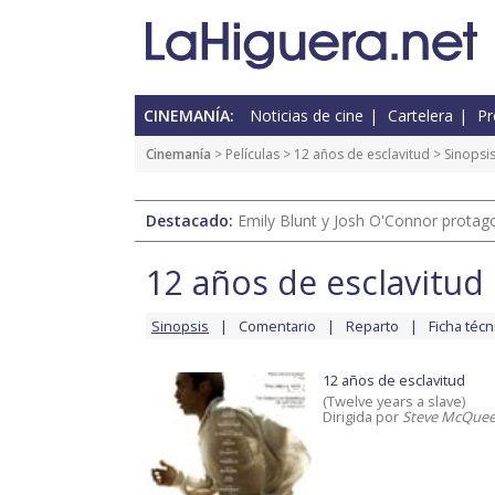
CINEMANÍA:
Noticias de cine
Cartelera
Pr
Cinemanía
> Películas >
12 años de esclavitud
> Sinopsi
Destacado:
Emily Blunt y Josh O'Connor protagon
12 años de esclavitud
Sinopsis
Comentario
Reparto
Ficha técn
12 años de esclavitud
(Twelve years a slave)
Dirigida por
Steve McQue