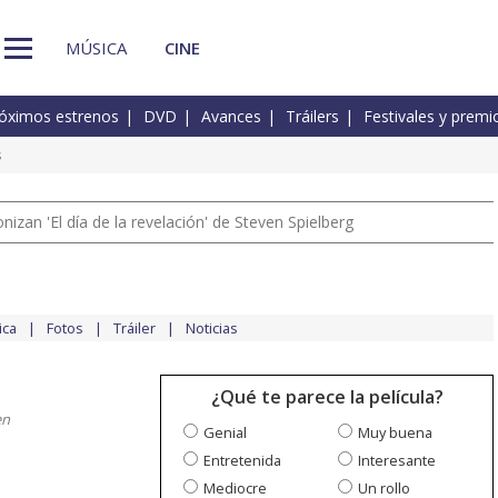
MÚSICA
CINE
óximos estrenos
DVD
Avances
Tráilers
Festivales y premi
s
izan 'El día de la revelación' de Steven Spielberg
ica
Fotos
Tráiler
Noticias
¿Qué te parece la película?
en
Genial
Muy buena
Entretenida
Interesante
Mediocre
Un rollo