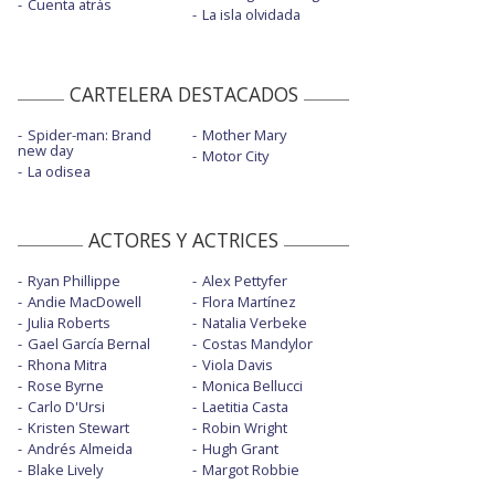
Cuenta atrás
La isla olvidada
CARTELERA DESTACADOS
Spider-man: Brand
Mother Mary
new day
Motor City
La odisea
ACTORES Y ACTRICES
Ryan Phillippe
Alex Pettyfer
Andie MacDowell
Flora Martínez
Julia Roberts
Natalia Verbeke
Gael García Bernal
Costas Mandylor
Rhona Mitra
Viola Davis
Rose Byrne
Monica Bellucci
Carlo D'Ursi
Laetitia Casta
Kristen Stewart
Robin Wright
Andrés Almeida
Hugh Grant
Blake Lively
Margot Robbie