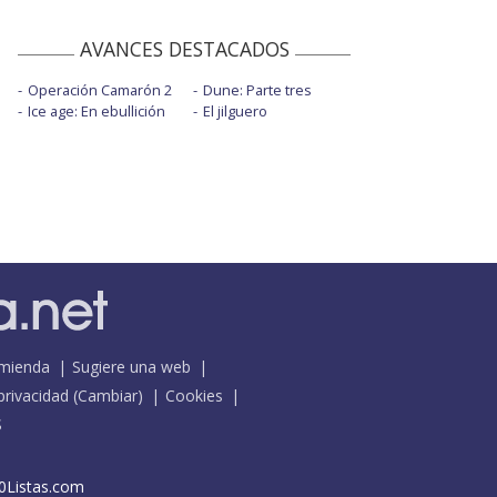
AVANCES DESTACADOS
Operación Camarón 2
Dune: Parte tres
Ice age: En ebullición
El jilguero
mienda
Sugiere una web
 privacidad
(
Cambiar
)
Cookies
S
0Listas.com