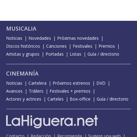
MUSICALIA
Noticias
Novedades
Próximas novedades
Discos históricos
Canciones
Festivales
Premios
Artistas y grupos
Portadas
Listas
Guía / directorio
CINEMANÍA
Noticias
Cartelera
Próximos estrenos
DVD
Avances
Tráilers
Festivales + premios
Actores y actrices
Carteles
Box-office
Guía / directorio
Contacto
Redacción
Recomienda
Sugiere una web