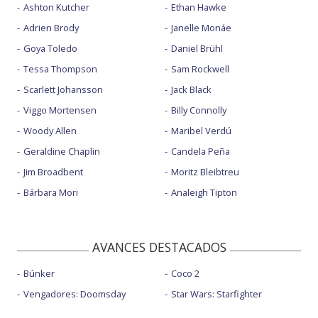
Ashton Kutcher
Ethan Hawke
Adrien Brody
Janelle Monáe
Goya Toledo
Daniel Brühl
Tessa Thompson
Sam Rockwell
Scarlett Johansson
Jack Black
Viggo Mortensen
Billy Connolly
Woody Allen
Maribel Verdú
Geraldine Chaplin
Candela Peña
Jim Broadbent
Moritz Bleibtreu
Bárbara Mori
Analeigh Tipton
AVANCES DESTACADOS
Búnker
Coco 2
Vengadores: Doomsday
Star Wars: Starfighter