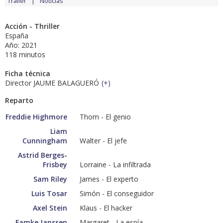
Tráiler
Noticias
Acción - Thriller
España
Año: 2021
118 minutos
Ficha técnica
Director JAUME BALAGUERÓ
(
+
)
Reparto
Freddie Highmore
Thom - El genio
Liam
Cunningham
Walter - El jefe
Astrid Berges-
Frisbey
Lorraine - La infiltrada
Sam Riley
James - El experto
Luis Tosar
Simón - El conseguidor
Axel Stein
Klaus - El hacker
Famke Janssen
Margaret - La espía