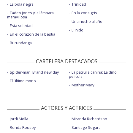
La bola negra
Trinidad
Tadeo Jones y la lámpara
En la zona gris
maravillosa
Una noche al año
Esta soledad
El nido
En el corazón de la bestia
Burundanga
CARTELERA DESTACADOS
Spider-man: Brand new day
La patrulla canina: La dino
película
El último mono
Mother Mary
ACTORES Y ACTRICES
Jordi Mollà
Miranda Richardson
Ronda Rousey
Santiago Segura