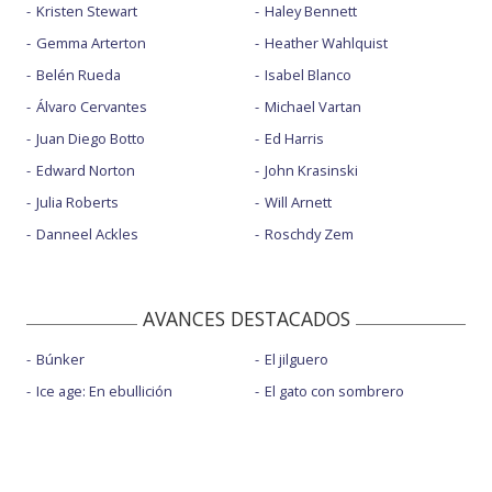
Kristen Stewart
Haley Bennett
Gemma Arterton
Heather Wahlquist
Belén Rueda
Isabel Blanco
Álvaro Cervantes
Michael Vartan
Juan Diego Botto
Ed Harris
Edward Norton
John Krasinski
Julia Roberts
Will Arnett
Danneel Ackles
Roschdy Zem
AVANCES DESTACADOS
Búnker
El jilguero
Ice age: En ebullición
El gato con sombrero