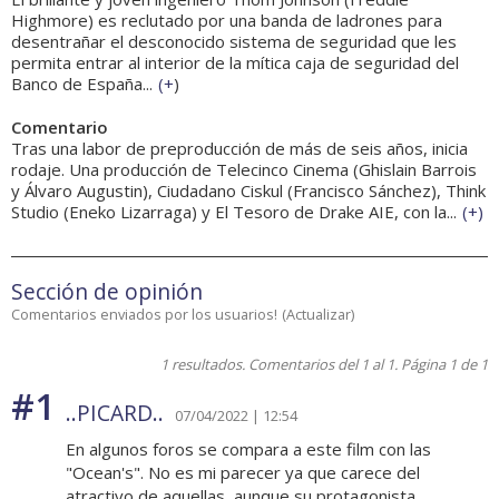
Highmore) es reclutado por una banda de ladrones para
desentrañar el desconocido sistema de seguridad que les
permita entrar al interior de la mítica caja de seguridad del
Banco de España...
(
+
)
Comentario
Tras una labor de preproducción de más de seis años, inicia
rodaje. Una producción de Telecinco Cinema (Ghislain Barrois
y Álvaro Augustin), Ciudadano Ciskul (Francisco Sánchez), Think
Studio (Eneko Lizarraga) y El Tesoro de Drake AIE, con la...
(
+
)
Sección de opinión
Comentarios enviados por los usuarios!
(
Actualizar
)
1 resultados. Comentarios del 1 al 1. Página 1 de 1
#1
..PICARD..
07/04/2022 | 12:54
En algunos foros se compara a este film con las
"Ocean's". No es mi parecer ya que carece del
atractivo de aquellas, aunque su protagonista,