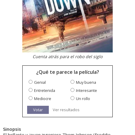
Cuenta atrás para el robo del siglo
¿Qué te parece la película?
Genial
Muy buena
Entretenida
Interesante
Mediocre
Un rollo
Votar
Ver resultados
Sinopsis
El brillante y joven ingeniero Thom Johnson (Freddie