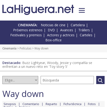
CINEMANÍA:
Noticias de cine
Cartelera
Próximos estrenos
DVD
Avances
Tráilers
Festivales y premios
Actores y actrices
Carteles
Box-office
Cinemanía
> Películas > Way down
Destacado:
Buzz Lightyear, Woody, Jessie y compañía se
enfrentan a un nuevo reto en 'Toy story 5'
Way down
Sinopsis
Comentario
Reparto
Ficha técnica
Fotos