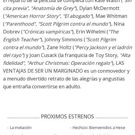
El reparto de la película se completa con Kate Walsh (
"Sin
cita previa"
,
"Anatomía de Grey"
), Dylan McDermott
(
"American Horror Story"
,
"El abogado"
), Mae Whitman
(
"Parenthood"
,
"Scott Pilgrim contra el mundo"
), Nina
Dobrev (
"Crónicas vampíricas"
), Erin Wilhelmi (
"The
English Teacher"
), Johnny Simmons (
"Scott Pilgrim
contra el mundo"
), Zane Holtz (
"Percy Jackson y el ladrón
del rayo"
) y Joan Cusack (la franquicia de Toy Story,
"Alta
fidelidad"
,
"Arthur Christmas: Operación regalo"
), LAS
VENTAJAS DE SER UN MARGINADO es un conmovedor y
a menudo divertido retrato de las alegrías y angustias
que entraña convertirse en adulto.
PROXIMOS ESTRENOS
La invitación
Hechizo: Bienvenidos a Hexe