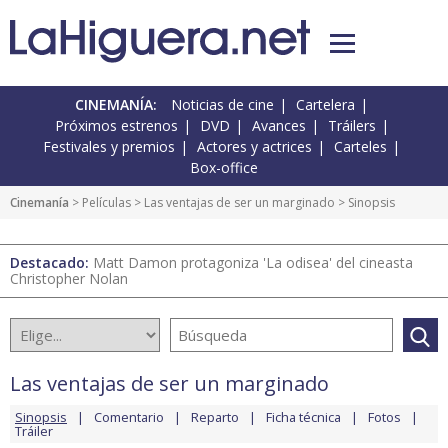
CINEMANÍA:
Noticias de cine
Cartelera
Próximos estrenos
DVD
Avances
Tráilers
Festivales y premios
Actores y actrices
Carteles
Box-office
Cinemanía
> Películas >
Las ventajas de ser un marginado
> Sinopsis
Destacado:
Matt Damon protagoniza 'La odisea' del cineasta
Christopher Nolan
Las ventajas de ser un marginado
Sinopsis
Comentario
Reparto
Ficha técnica
Fotos
Tráiler