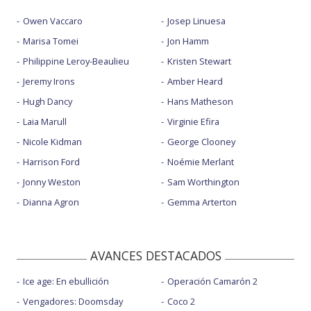
Owen Vaccaro
Josep Linuesa
Marisa Tomei
Jon Hamm
Philippine Leroy-Beaulieu
Kristen Stewart
Jeremy Irons
Amber Heard
Hugh Dancy
Hans Matheson
Laia Marull
Virginie Efira
Nicole Kidman
George Clooney
Harrison Ford
Noémie Merlant
Jonny Weston
Sam Worthington
Dianna Agron
Gemma Arterton
AVANCES DESTACADOS
Ice age: En ebullición
Operación Camarón 2
Vengadores: Doomsday
Coco 2