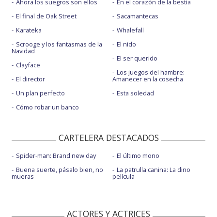
Ahora los suegros son ellos
En el corazón de la bestia
El final de Oak Street
Sacamantecas
Karateka
Whalefall
Scrooge y los fantasmas de la
El nido
Navidad
El ser querido
Clayface
Los juegos del hambre:
El director
Amanecer en la cosecha
Un plan perfecto
Esta soledad
Cómo robar un banco
CARTELERA DESTACADOS
Spider-man: Brand new day
El último mono
Buena suerte, pásalo bien, no
La patrulla canina: La dino
mueras
película
ACTORES Y ACTRICES