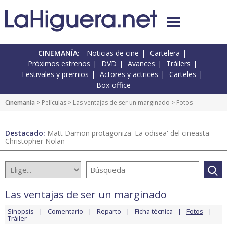
CINEMANÍA:
Noticias de cine
Cartelera
Próximos estrenos
DVD
Avances
Tráilers
Festivales y premios
Actores y actrices
Carteles
Box-office
Cinemanía
> Películas >
Las ventajas de ser un marginado
> Fotos
Destacado:
Matt Damon protagoniza 'La odisea' del cineasta
Christopher Nolan
Las ventajas de ser un marginado
Sinopsis
Comentario
Reparto
Ficha técnica
Fotos
Tráiler