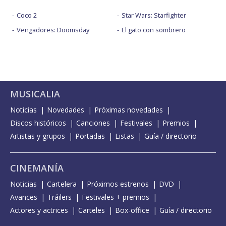
Coco 2
Star Wars: Starfighter
Vengadores: Doomsday
El gato con sombrero
MUSICALIA
Noticias
Novedades
Próximas novedades
Discos históricos
Canciones
Festivales
Premios
Artistas y grupos
Portadas
Listas
Guía / directorio
CINEMANÍA
Noticias
Cartelera
Próximos estrenos
DVD
Avances
Tráilers
Festivales + premios
Actores y actrices
Carteles
Box-office
Guía / directorio