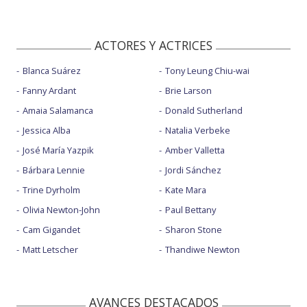
ACTORES Y ACTRICES
Blanca Suárez
Tony Leung Chiu-wai
Fanny Ardant
Brie Larson
Amaia Salamanca
Donald Sutherland
Jessica Alba
Natalia Verbeke
José María Yazpik
Amber Valletta
Bárbara Lennie
Jordi Sánchez
Trine Dyrholm
Kate Mara
Olivia Newton-John
Paul Bettany
Cam Gigandet
Sharon Stone
Matt Letscher
Thandiwe Newton
AVANCES DESTACADOS