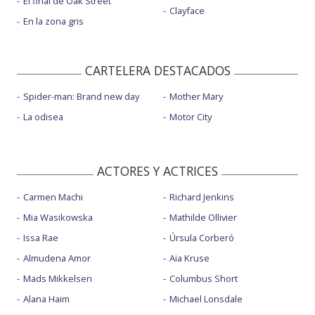
El final de Oak Street
Clayface
En la zona gris
CARTELERA DESTACADOS
Spider-man: Brand new day
Mother Mary
La odisea
Motor City
ACTORES Y ACTRICES
Carmen Machi
Richard Jenkins
Mia Wasikowska
Mathilde Ollivier
Issa Rae
Úrsula Corberó
Almudena Amor
Aia Kruse
Mads Mikkelsen
Columbus Short
Alana Haim
Michael Lonsdale