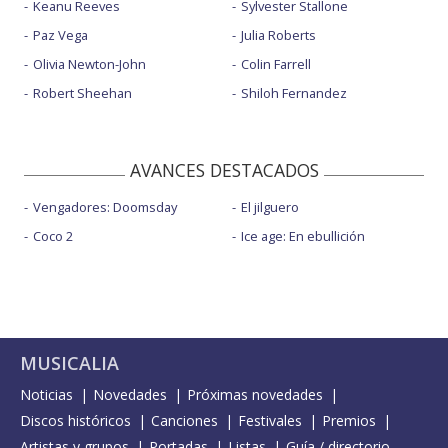
Keanu Reeves
Sylvester Stallone
Paz Vega
Julia Roberts
Olivia Newton-John
Colin Farrell
Robert Sheehan
Shiloh Fernandez
AVANCES DESTACADOS
Vengadores: Doomsday
El jilguero
Coco 2
Ice age: En ebullición
MUSICALIA
Noticias
Novedades
Próximas novedades
Discos históricos
Canciones
Festivales
Premios
Artistas y grupos
Portadas
Listas
Guía / directorio