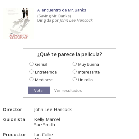
Al encuentro de Mr. Banks
(Saving Mr. Banks)
Dirigida por
John Lee Hancock
¿Qué te parece la película?
Genial
Muy buena
Entretenida
Interesante
Mediocre
Un rollo
Votar
Ver resultados
Director
John Lee Hancock
Guionista
Kelly Marcel
Sue Smith
Productor
Ian Collie