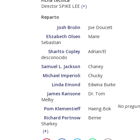
Ficha técnica
Director SPIKE LEE
(
+
)
Reparto
Josh Brolin
Joe Doucett
Elizabeth Olsen
Marie
Sebastian
Sharlto Copley
Adrian/El
desconocido
Samuel L. Jackson
Chaney
Michael Imperioli
Chucky
Linda Emond
Edwina Burke
James Ransone
Dr. Tom
Melby
No pregunt
Pom Klementieff
Haeng-Bok
Richard Portnow
Bernie
Sharkey
(
+
)