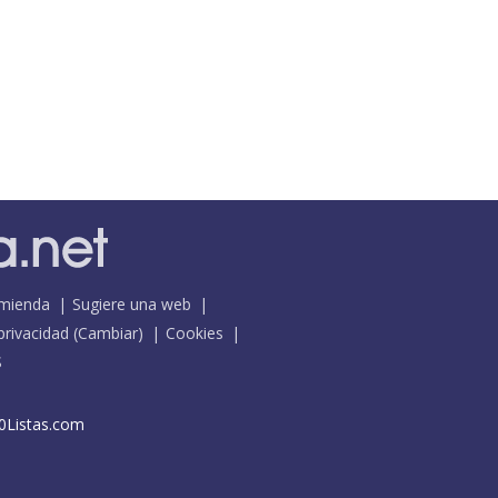
mienda
Sugiere una web
 privacidad
(
Cambiar
)
Cookies
S
0Listas.com