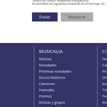
*Indica un campo requerido (obligatorio)
Se permiten las siguientes etiquetas en el mensaje <b> 
MUSICALIA
C
Noticias
Not
Novedades
Car
Próximas novedades
Pr
Discos históricos
DV
Canciones
Av
Festivales
Trá
Premios
Fe
Artistas y grupos
Act