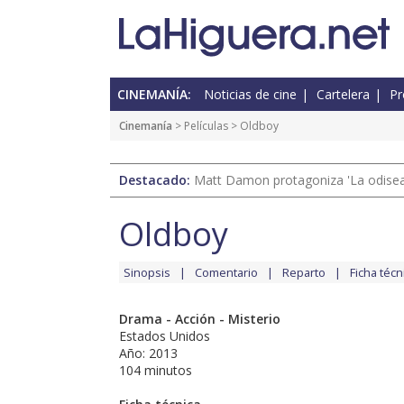
CINEMANÍA:
Noticias de cine
Cartelera
Pr
Cinemanía
> Películas > Oldboy
Destacado:
Matt Damon protagoniza 'La odisea'
Oldboy
Sinopsis
Comentario
Reparto
Ficha técn
Drama - Acción - Misterio
Estados Unidos
Año: 2013
104 minutos