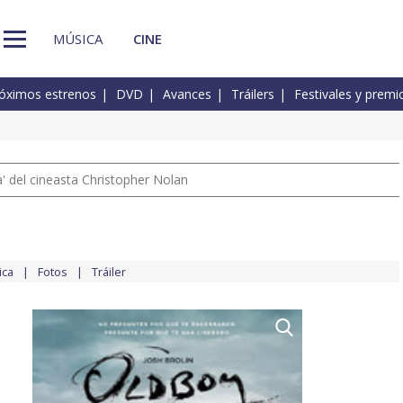
MÚSICA
CINE
óximos estrenos
DVD
Avances
Tráilers
Festivales y premi
 del cineasta Christopher Nolan
ica
Fotos
Tráiler