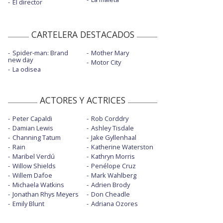
El director
CARTELERA DESTACADOS
Spider-man: Brand
Mother Mary
new day
Motor City
La odisea
ACTORES Y ACTRICES
Peter Capaldi
Rob Corddry
Damian Lewis
Ashley Tisdale
Channing Tatum
Jake Gyllenhaal
Rain
Katherine Waterston
Maribel Verdú
Kathryn Morris
Willow Shields
Penélope Cruz
Willem Dafoe
Mark Wahlberg
Michaela Watkins
Adrien Brody
Jonathan Rhys Meyers
Don Cheadle
Emily Blunt
Adriana Ozores