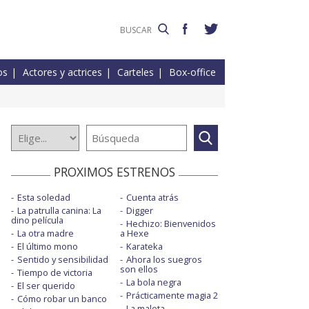
os
Actores y actrices
Carteles
Box-office
PROXIMOS ESTRENOS
Esta soledad
Cuenta atrás
La patrulla canina: La
Digger
dino película
Hechizo: Bienvenidos
La otra madre
a Hexe
El último mono
Karateka
Sentido y sensibilidad
Ahora los suegros
son ellos
Tiempo de victoria
La bola negra
El ser querido
Prácticamente magia 2
Cómo robar un banco
La maleta