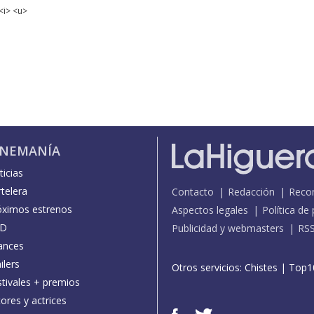
<i> <u>
INEMANÍA
icias
telera
Contacto
Redacción
Reco
óximos estrenos
Aspectos legales
Política de
D
Publicidad y webmasters
RS
ances
ilers
Otros servicios:
Chistes
|
Top1
stivales + premios
ores y actrices