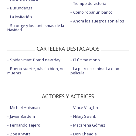
Tiempo de victoria
Burundanga
Cómo robar un banco
La invitación
Ahora los suegros son ellos
Scrooge y los fantasmas de la
Navidad
CARTELERA DESTACADOS
Spider-man: Brand new day
El último mono
Buena suerte, pásalo bien, no
La patrulla canina: La dino
mueras
película
ACTORES Y ACTRICES
Michiel Huisman
Vince Vaughn
Javier Bardem
Hilary Swank
Fernando Tejero
Macarena Gómez
Zoë Kravitz
Don Cheadle