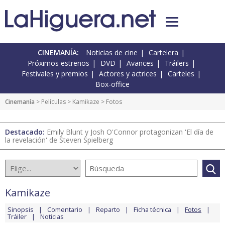
CINEMANÍA:
Noticias de cine
Cartelera
Próximos estrenos
DVD
Avances
Tráilers
Festivales y premios
Actores y actrices
Carteles
Box-office
Cinemanía
> Películas >
Kamikaze
> Fotos
Destacado:
Emily Blunt y Josh O'Connor protagonizan 'El día de
la revelación' de Steven Spielberg
Kamikaze
Sinopsis
Comentario
Reparto
Ficha técnica
Fotos
Tráiler
Noticias