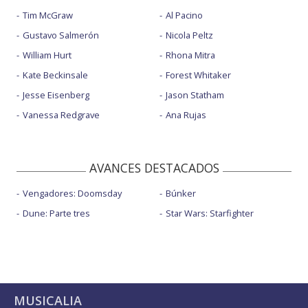
Tim McGraw
Al Pacino
Gustavo Salmerón
Nicola Peltz
William Hurt
Rhona Mitra
Kate Beckinsale
Forest Whitaker
Jesse Eisenberg
Jason Statham
Vanessa Redgrave
Ana Rujas
AVANCES DESTACADOS
Vengadores: Doomsday
Búnker
Dune: Parte tres
Star Wars: Starfighter
MUSICALIA