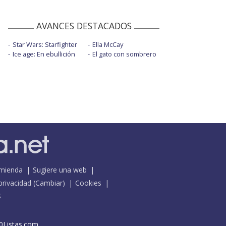
AVANCES DESTACADOS
Star Wars: Starfighter
Ella McCay
Ice age: En ebullición
El gato con sombrero
mienda
Sugiere una web
 privacidad
(
Cambiar
)
Cookies
S
0Listas.com