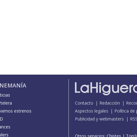
INEMANÍA
icias
telera
Contacto
Redacción
Reco
óximos estrenos
Aspectos legales
Política de
D
Publicidad y webmasters
RS
ances
ilers
Otros servicios:
Chistes
|
Top1