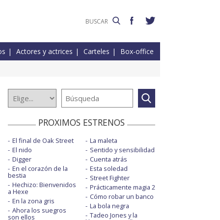
os
Actores y actrices
Carteles
Box-office
PROXIMOS ESTRENOS
El final de Oak Street
La maleta
El nido
Sentido y sensibilidad
Digger
Cuenta atrás
En el corazón de la
Esta soledad
bestia
Street Fighter
Hechizo: Bienvenidos
Prácticamente magia 2
a Hexe
Cómo robar un banco
En la zona gris
La bola negra
Ahora los suegros
Tadeo Jones y la
son ellos