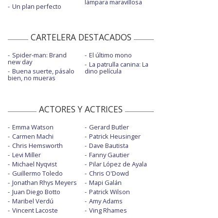
lámpara maravillosa
Un plan perfecto
CARTELERA DESTACADOS
Spider-man: Brand
El último mono
new day
La patrulla canina: La
Buena suerte, pásalo
dino película
bien, no mueras
ACTORES Y ACTRICES
Emma Watson
Gerard Butler
Carmen Machi
Patrick Heusinger
Chris Hemsworth
Dave Bautista
Levi Miller
Fanny Gautier
Michael Nyqvist
Pilar López de Ayala
Guillermo Toledo
Chris O'Dowd
Jonathan Rhys Meyers
Mapi Galán
Juan Diego Botto
Patrick Wilson
Maribel Verdú
Amy Adams
Vincent Lacoste
Ving Rhames