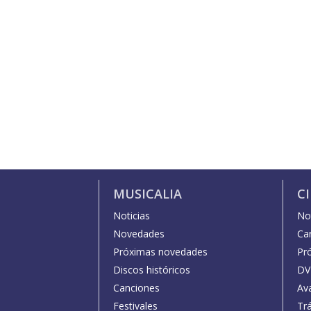
MUSICALIA
C
Noticias
Not
Novedades
Car
Próximas novedades
Pr
Discos históricos
DV
Canciones
Av
Festivales
Trá