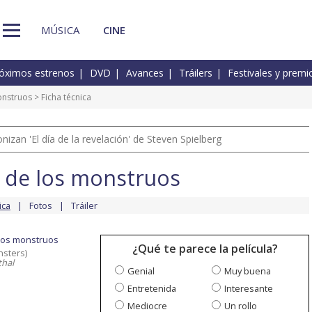
MÚSICA
CINE
óximos estrenos
DVD
Avances
Tráilers
Festivales y premi
onstruos
> Ficha técnica
izan 'El día de la revelación' de Steven Spielberg
r de los monstruos
ica
Fotos
Tráiler
 los monstruos
¿Qué te parece la película?
nsters)
thal
Genial
Muy buena
Entretenida
Interesante
Mediocre
Un rollo