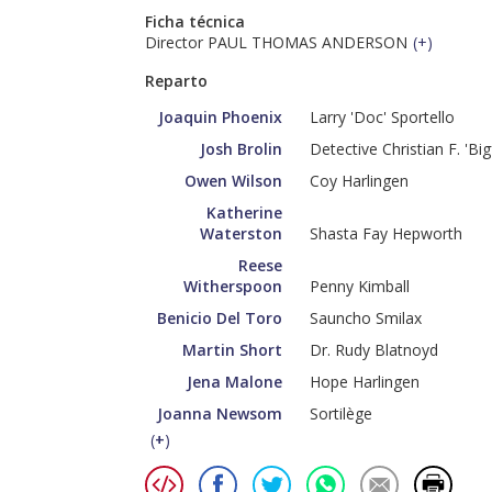
Ficha técnica
Director PAUL THOMAS ANDERSON
(
+
)
Reparto
Joaquin Phoenix
Larry 'Doc' Sportello
Josh Brolin
Detective Christian F. 'Bi
Owen Wilson
Coy Harlingen
Katherine
Waterston
Shasta Fay Hepworth
Reese
Witherspoon
Penny Kimball
Benicio Del Toro
Sauncho Smilax
Martin Short
Dr. Rudy Blatnoyd
Jena Malone
Hope Harlingen
Joanna Newsom
Sortilège
(
+
)