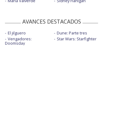
María Valverde
Sidney Flanigan
AVANCES DESTACADOS
El jilguero
Dune: Parte tres
Vengadores:
Star Wars: Starfighter
Doomsday