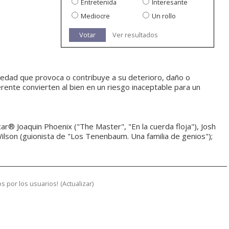
Entretenida
Interesante
Mediocre
Un rollo
Votar
Ver resultados
piedad que provoca o contribuye a su deterioro, daño o
rente convierten al bien en un riesgo inaceptable para un
ar® Joaquin Phoenix ("The Master", "En la cuerda floja"), Josh
ilson (guionista de "Los Tenenbaum. Una familia de genios");
s por los usuarios!
(
Actualizar
)