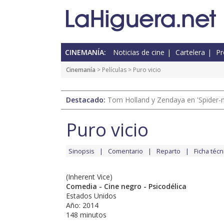
CINEMANÍA:
Noticias de cine
Cartelera
Pr
Cinemanía
> Películas > Puro vicio
Destacado:
Tom Holland y Zendaya en 'Spider-
Puro vicio
Sinopsis
Comentario
Reparto
Ficha técn
(Inherent Vice)
Comedia - Cine negro - Psicodélica
Estados Unidos
Año: 2014
148 minutos