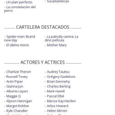
Sacamantecas
Un plan perfecto
La constelación del
perro
CARTELERA DESTACADOS
Spider-man: Brand
La patrulla canina: La
new day
dino película
El último mono
Mother Mary
ACTORES Y ACTRICES
Charlize Theron
Audrey Tautou
Russell Tovey
Grégory Gadebois
Arón Piper
Brian Dennehy
Gianna Jun
Charles Berling
Alberto López
Mark Hamill
Maggie Q
Pascal Elbé
Alyson Hannigan
Marcia Gay Harden
Margot Robbie
Arliss Howard
Kyle Chandler
Helen Mirren