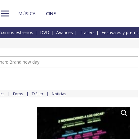
MÚSICA
CINE
óximos estrenos
DVD
Avances
Tráilers
Festivales y premi
man: Brand new day'
ica
Fotos
Tráiler
Noticias