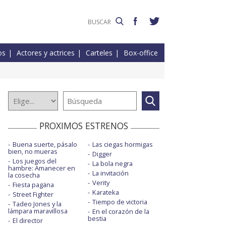
os
Actores y actrices
Carteles
Box-office
PROXIMOS ESTRENOS
Buena suerte, pásalo
Las ciegas hormigas
bien, no mueras
Digger
Los juegos del
La bola negra
hambre: Amanecer en
La invitación
la cosecha
Verity
Fiesta pagäna
Karateka
Street Fighter
Tiempo de victoria
Tadeo Jones y la
lámpara maravillosa
En el corazón de la
bestia
El director