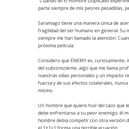
"Cuando leí El Hombre Duplicado experime
parte siempre de mis peores pesadillas, p
Saramago tiene una manera única de acerca
fragilidad del ser humano en general. Su i
siempre me han llamado la atención. Cuan
próxima película.
Considero que ENEMY es, curiosamente, mi
del subconsciente, algo que me llama pro
nuestras vidas personales y un impacto rea
fuerza y de sus efectos colaterales, nunca
mismo.
Un hombre que quiere huir del caos que l
debe enfrentarse a su peor enemigo: él m
hombre debía competir con otra versión de
el 1+1=1 forma una terrible ecuación.