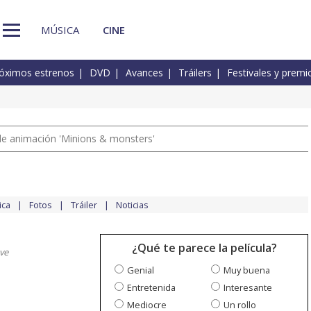
MÚSICA
CINE
óximos estrenos
DVD
Avances
Tráilers
Festivales y premi
a de animación 'Minions & monsters'
ica
Fotos
Tráiler
Noticias
¿Qué te parece la película?
ve
Genial
Muy buena
Entretenida
Interesante
Mediocre
Un rollo