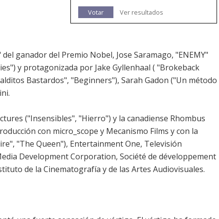
Votar
Ver resultados
" del ganador del Premio Nobel, Jose Saramago, "ENEMY"
dies") y protagonizada por Jake Gyllenhaal ( "Brokeback
Malditos Bastardos", "Beginners"), Sarah Gadon ("Un método
ni.
tures ("Insensibles", "Hierro") y la canadiense Rhombus
coproducción con micro_scope y Mecanismo Films y con la
aire", "The Queen"), Entertainment One, Televisión
Media Development Corporation, Société de développement
nstituto de la Cinematografía y de las Artes Audiovisuales.