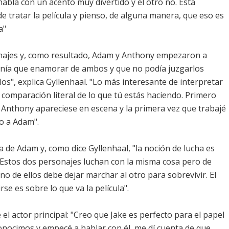
habla con un acento muy divertido y el otro no. Esta
e tratar la película y pienso, de alguna manera, que eso es
a"
najes y, como resultado, Adam y Anthony empezaron a
tenía que enamorar de ambos y que no podía juzgarlos
s", explica Gyllenhaal. "Lo más interesante de interpretar
 comparación literal de lo que tú estás haciendo. Primero
 Anthony apareciese en escena y la primera vez que trabajé
o a Adam".
ca de Adam y, como dice Gyllenhaal, "la noción de lucha es
Estos dos personajes luchan con la misma cosa pero de
o de ellos debe dejar marchar al otro para sobrevivir. El
rse es sobre lo que va la película".
 el actor principal: "Creo que Jake es perfecto para el papel
nocimos y empecé a hablar con él, me dí cuenta de que