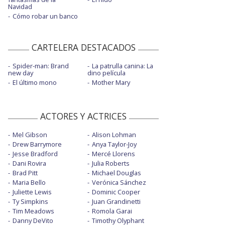
Navidad
Cómo robar un banco
CARTELERA DESTACADOS
Spider-man: Brand
La patrulla canina: La
new day
dino película
El último mono
Mother Mary
ACTORES Y ACTRICES
Mel Gibson
Alison Lohman
Drew Barrymore
Anya Taylor-Joy
Jesse Bradford
Mercé Llorens
Dani Rovira
Julia Roberts
Brad Pitt
Michael Douglas
Maria Bello
Verónica Sánchez
Juliette Lewis
Dominic Cooper
Ty Simpkins
Juan Grandinetti
Tim Meadows
Romola Garai
Danny DeVito
Timothy Olyphant