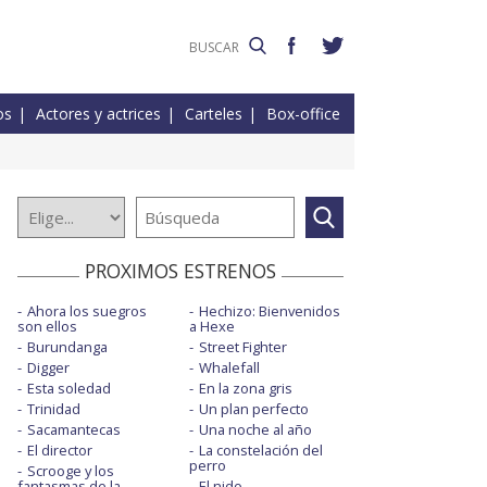
os
Actores y actrices
Carteles
Box-office
PROXIMOS ESTRENOS
Ahora los suegros
Hechizo: Bienvenidos
son ellos
a Hexe
Burundanga
Street Fighter
Digger
Whalefall
Esta soledad
En la zona gris
Trinidad
Un plan perfecto
Sacamantecas
Una noche al año
El director
La constelación del
perro
Scrooge y los
fantasmas de la
El nido