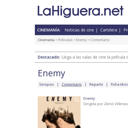
CINEMANÍA:
Noticias de cine
Cartelera
Pr
Cinemanía
> Películas >
Enemy
> Comentario
Destacado:
Llega a las salas de cine la películ
Enemy
Sinopsis
Comentario
Reparto
Ficha técn
Enemy
Dirigida por
Denis Villeneu