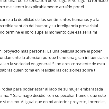
nté una fuerte sensación de vértigo. El vértigo ha formado
ero me siento inexplicablemente atraído por él.
rse a la debilidad de los sentimientos humanos y a la
ncreíble sentido del humor y su inteligencia proverbial
do terminé el libro supe al momento que esa sería mi
 proyecto más personal. Es una película sobre el poder
fundamente la atención porque tiene una gran influencia en
l en la sociedad en general. Si no eres consciente de esta
 sabrás quien toma en realidad las decisiones sobre ti
e rodea para poder estar al lado de su mujer embarazada
ismo. Y Saramago decidió, con su peculiar humor, que este
 sí mismo. Al igual que en mi anterior proyecto, Incendies,