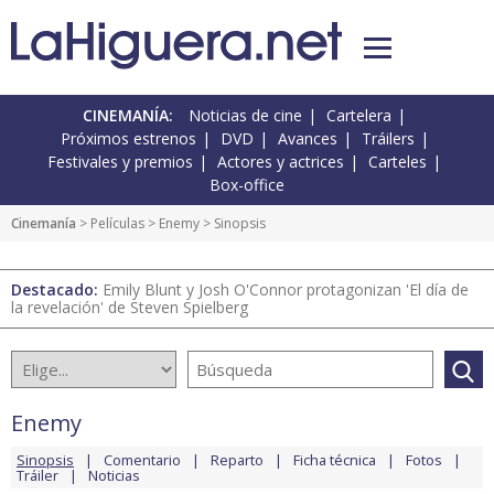
CINEMANÍA:
Noticias de cine
Cartelera
Próximos estrenos
DVD
Avances
Tráilers
Festivales y premios
Actores y actrices
Carteles
Box-office
Cinemanía
> Películas >
Enemy
> Sinopsis
Destacado:
Emily Blunt y Josh O'Connor protagonizan 'El día de
la revelación' de Steven Spielberg
Enemy
Sinopsis
Comentario
Reparto
Ficha técnica
Fotos
Tráiler
Noticias