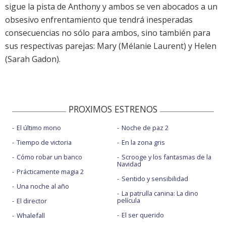
sigue la pista de Anthony y ambos se ven abocados a un
obsesivo enfrentamiento que tendrá inesperadas
consecuencias no sólo para ambos, sino también para
sus respectivas parejas: Mary (Mélanie Laurent) y Helen
(Sarah Gadon).
PROXIMOS ESTRENOS
El último mono
Noche de paz 2
Tiempo de victoria
En la zona gris
Cómo robar un banco
Scrooge y los fantasmas de la
Navidad
Prácticamente magia 2
Sentido y sensibilidad
Una noche al año
La patrulla canina: La dino
película
El director
El ser querido
Whalefall