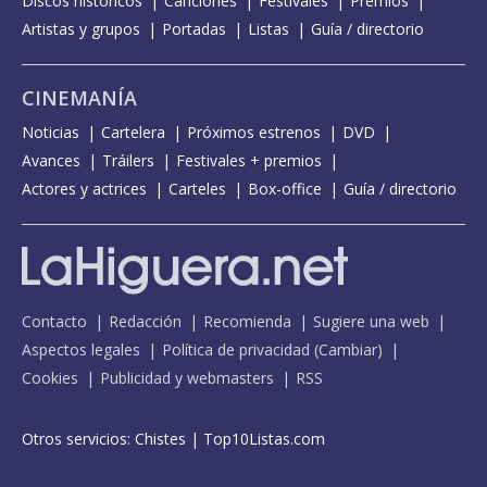
Discos históricos
Canciones
Festivales
Premios
Artistas y grupos
Portadas
Listas
Guía / directorio
CINEMANÍA
Noticias
Cartelera
Próximos estrenos
DVD
Avances
Tráilers
Festivales + premios
Actores y actrices
Carteles
Box-office
Guía / directorio
Contacto
Redacción
Recomienda
Sugiere una web
Aspectos legales
Política de privacidad
(
Cambiar
)
Cookies
Publicidad y webmasters
RSS
Otros servicios:
Chistes
|
Top10Listas.com