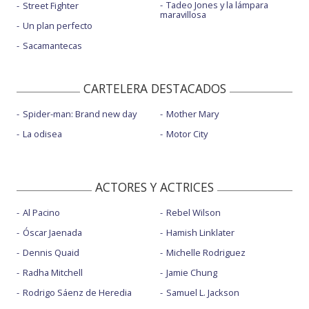
Tadeo Jones y la lámpara
Street Fighter
maravillosa
Un plan perfecto
Sacamantecas
CARTELERA DESTACADOS
Spider-man: Brand new day
Mother Mary
La odisea
Motor City
ACTORES Y ACTRICES
Al Pacino
Rebel Wilson
Óscar Jaenada
Hamish Linklater
Dennis Quaid
Michelle Rodriguez
Radha Mitchell
Jamie Chung
Rodrigo Sáenz de Heredia
Samuel L. Jackson