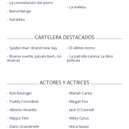
La constelación del perro
La maleta
Burundanga
Karateka
CARTELERA DESTACADOS
Spider-man: Brand new day
El último mono
Buena suerte, pásalo bien, no
La patrulla canina: La dino
mueras
película
ACTORES Y ACTRICES
Kim Basinger
Mariah Carey
Paddy Considine
Megan Fox
Alberto Amarilla
Jack O'Connell
Filippo Timi
Miley Cyrus
Dario Grandinetti
Nora Navas