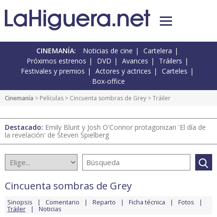
CINEMANÍA:
Noticias de cine
Cartelera
Próximos estrenos
DVD
Avances
Tráilers
Festivales y premios
Actores y actrices
Carteles
Box-office
Cinemanía
> Películas >
Cincuenta sombras de Grey
> Tráiler
Destacado:
Emily Blunt y Josh O'Connor protagonizan 'El día de
la revelación' de Steven Spielberg
Cincuenta sombras de Grey
Sinopsis
Comentario
Reparto
Ficha técnica
Fotos
Tráiler
Noticias