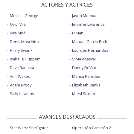
ACTORES Y ACTRICES
Melissa George
Jason Momoa
Oriol Vila
Jennifer Lawrence
Kira Miró
Li Man
Denis Moschitto
Manuel Garcia-Rulfo
Hilary Swank
Lourdes Hernández
Isabelle Huppert
Silvia Abascal
Dave Bautista
Danny DeVito
Amr Waked
Marisa Paredes
Adam Brody
Elizabeth Banks
Sally Hawkins
Meryl Streep
AVANCES DESTACADOS
Star Wars: Starfighter
Operación Camarón 2