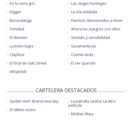
En la zona gris
Las ciegas hormigas
Digger
La isla olvidada
Burundanga
Hechizo: Bienvenidos a Hexe
Trinidad
Ahora los suegros son ellos
El director
Sentido y sensibilidad
La bola negra
Sacamantecas
Clayface
Cuenta atrás
El final de Oak Street
El ser querido
Whalefall
CARTELERA DESTACADOS
Spider-man: Brand new day
La patrulla canina: La dino
película
El último mono
Mother Mary