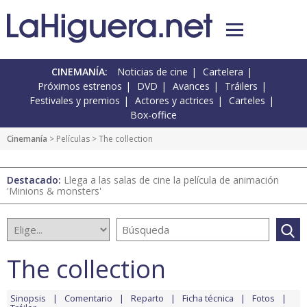
CINEMANÍA:
Noticias de cine
Cartelera
Próximos estrenos
DVD
Avances
Tráilers
Festivales y premios
Actores y actrices
Carteles
Box-office
Cinemanía
> Películas > The collection
Destacado:
Llega a las salas de cine la película de animación
'Minions & monsters'
The collection
Sinopsis
Comentario
Reparto
Ficha técnica
Fotos