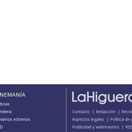
INEMANÍA
icias
telera
Contacto
Redacción
Reco
óximos estrenos
Aspectos legales
Política de
D
Publicidad y webmasters
RS