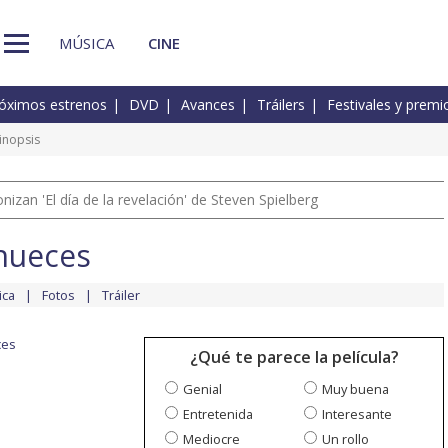
MÚSICA
CINE
óximos estrenos
DVD
Avances
Tráilers
Festivales y premi
inopsis
izan 'El día de la revelación' de Steven Spielberg
nueces
ica
Fotos
Tráiler
ces
¿Qué te parece la película?
Genial
Muy buena
Entretenida
Interesante
Mediocre
Un rollo