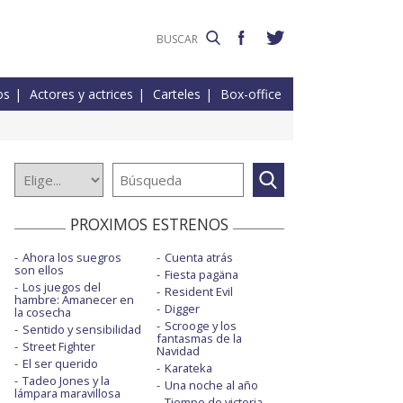
os
Actores y actrices
Carteles
Box-office
PROXIMOS ESTRENOS
Ahora los suegros
Cuenta atrás
son ellos
Fiesta pagäna
Los juegos del
Resident Evil
hambre: Amanecer en
Digger
la cosecha
Scrooge y los
Sentido y sensibilidad
fantasmas de la
Street Fighter
Navidad
El ser querido
Karateka
Tadeo Jones y la
Una noche al año
lámpara maravillosa
Tiempo de victoria