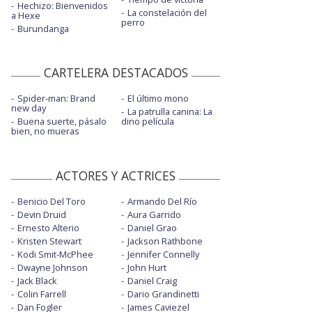
Hechizo: Bienvenidos
La constelación del
a Hexe
perro
Burundanga
CARTELERA DESTACADOS
Spider-man: Brand
El último mono
new day
La patrulla canina: La
Buena suerte, pásalo
dino película
bien, no mueras
ACTORES Y ACTRICES
Benicio Del Toro
Armando Del Río
Devin Druid
Aura Garrido
Ernesto Alterio
Daniel Grao
Kristen Stewart
Jackson Rathbone
Kodi Smit-McPhee
Jennifer Connelly
Dwayne Johnson
John Hurt
Jack Black
Daniel Craig
Colin Farrell
Dario Grandinetti
Dan Fogler
James Caviezel