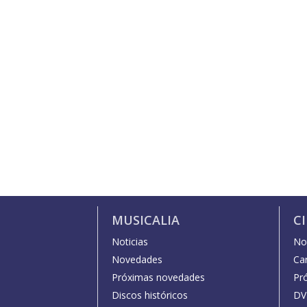
MUSICALIA
C
Noticias
Not
Novedades
Car
Próximas novedades
Pr
Discos históricos
DV