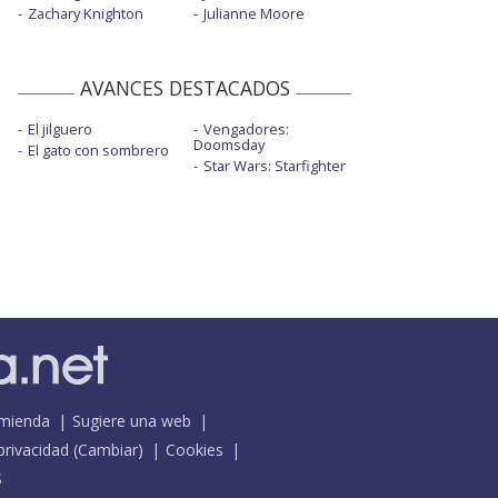
Zachary Knighton
Julianne Moore
AVANCES DESTACADOS
El jilguero
Vengadores:
Doomsday
El gato con sombrero
Star Wars: Starfighter
mienda
Sugiere una web
 privacidad
(
Cambiar
)
Cookies
S