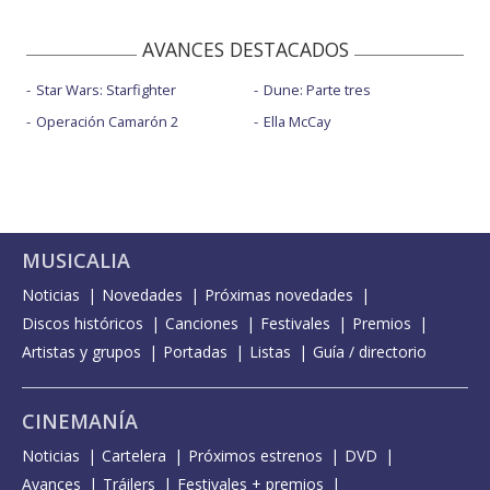
AVANCES DESTACADOS
Star Wars: Starfighter
Dune: Parte tres
Operación Camarón 2
Ella McCay
MUSICALIA
Noticias
Novedades
Próximas novedades
Discos históricos
Canciones
Festivales
Premios
Artistas y grupos
Portadas
Listas
Guía / directorio
CINEMANÍA
Noticias
Cartelera
Próximos estrenos
DVD
Avances
Tráilers
Festivales + premios