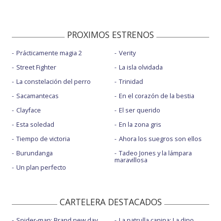
PROXIMOS ESTRENOS
Prácticamente magia 2
Verity
Street Fighter
La isla olvidada
La constelación del perro
Trinidad
Sacamantecas
En el corazón de la bestia
Clayface
El ser querido
Esta soledad
En la zona gris
Tiempo de victoria
Ahora los suegros son ellos
Burundanga
Tadeo Jones y la lámpara
maravillosa
Un plan perfecto
CARTELERA DESTACADOS
Spider-man: Brand new day
La patrulla canina: La dino