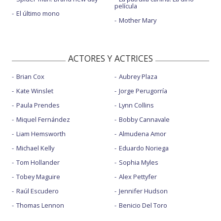
película
El último mono
Mother Mary
ACTORES Y ACTRICES
Brian Cox
Aubrey Plaza
Kate Winslet
Jorge Perugorría
Paula Prendes
Lynn Collins
Miquel Fernández
Bobby Cannavale
Liam Hemsworth
Almudena Amor
Michael Kelly
Eduardo Noriega
Tom Hollander
Sophia Myles
Tobey Maguire
Alex Pettyfer
Raúl Escudero
Jennifer Hudson
Thomas Lennon
Benicio Del Toro