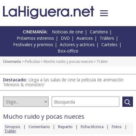
CINEMANÍA:
Noticias de cine
Cartelera
Próximos estrenos
DVD
Avances
Tráilers
Festivales y premios
Actores y actrices
Carteles
Box-office
Cinemanía
> Películas >
Mucho ruido y pocas nueces
> Tráiler
Destacado:
Llega a las salas de cine la película de animación
'Minions & monsters'
Mucho ruido y pocas nueces
Sinopsis
Comentario
Reparto
Ficha técnica
Fotos
Tráiler