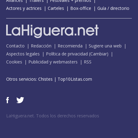
Avances
Tráilers
Festivales + premios
Actores y actrices
Carteles
Box-office
Guía / directorio
Contacto
Redacción
Recomienda
Sugiere una web
Aspectos legales
Política de privacidad
(
Cambiar
)
Cookies
Publicidad y webmasters
RSS
Otros servicios:
Chistes
|
Top10Listas.com
LaHiguera.net. Todos los derechos reservados