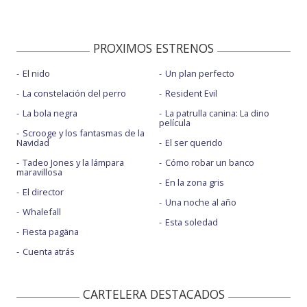
PROXIMOS ESTRENOS
El nido
Un plan perfecto
La constelación del perro
Resident Evil
La bola negra
La patrulla canina: La dino
película
Scrooge y los fantasmas de la
Navidad
El ser querido
Tadeo Jones y la lámpara
Cómo robar un banco
maravillosa
En la zona gris
El director
Una noche al año
Whalefall
Esta soledad
Fiesta pagäna
Cuenta atrás
CARTELERA DESTACADOS