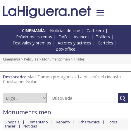
CINEMANÍA:
Noticias de cine
Cartelera
Próximos estrenos
DVD
Avances
Tráilers
Festivales y premios
Actores y actrices
Carteles
Box-office
Cinemanía
> Películas >
Monuments men
> Tráiler
Destacado:
Matt Damon protagoniza 'La odisea' del cineasta
Christopher Nolan
Monuments men
Sinopsis
Comentario
Reparto
Ficha técnica
Fotos
Tráiler
Noticias