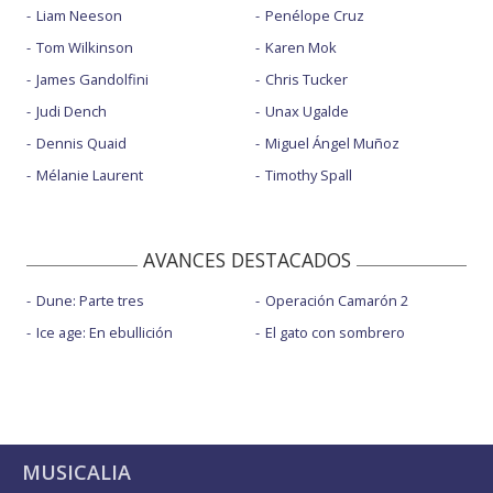
Liam Neeson
Penélope Cruz
Tom Wilkinson
Karen Mok
James Gandolfini
Chris Tucker
Judi Dench
Unax Ugalde
Dennis Quaid
Miguel Ángel Muñoz
Mélanie Laurent
Timothy Spall
AVANCES DESTACADOS
Dune: Parte tres
Operación Camarón 2
Ice age: En ebullición
El gato con sombrero
MUSICALIA