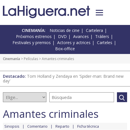
CINEMANÍA:
Noticias de cine
Cartelera
Próximos estrenos
DVD
Avances
Tráilers
Festivales y premios
Actores y actrices
Carteles
Box-office
Cinemanía
> Películas > Amantes criminales
Destacado:
Tom Holland y Zendaya en 'Spider-man: Brand new
day'
Amantes criminales
Sinopsis
Comentario
Reparto
Ficha técnica