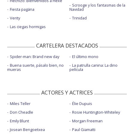
Hechizo: Bienvenidos a Hexe
Scrooge y los fantasmas de la
Fiesta pagäna
Navidad
Verity
Trinidad
Las ciegas hormigas
CARTELERA DESTACADOS
Spider-man: Brand new day
El último mono
Buena suerte, pásalo bien, no
La patrulla canina: La dino
mueras
película
ACTORES Y ACTRICES
Miles Teller
Élie Dupuis
Don Cheadle
Rosie Huntington-Whiteley
Emily Blunt
Morgan Freeman
Josean Bengoetxea
Paul Giamatti