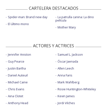
CARTELERA DESTACADOS
Spider-man: Brand new day
La patrulla canina: La dino
película
El último mono
Mother Mary
ACTORES Y ACTRICES
Jennifer Aniston
Samuel L. Jackson
Guy Pearce
Óscar Jaenada
Justin Bartha
Allen Leech
Daniel Auteuil
Anna Faris
Michael Caine
Mark Wahlberg
Chris Evans
Rosie Huntington-Whiteley
Aina Clotet
Kevin James
Anthony Head
Jordi Vilches