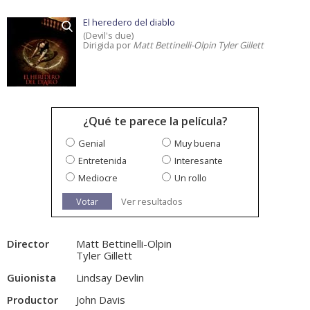
El heredero del diablo
(Devil's due)
Dirigida por
Matt Bettinelli-Olpin Tyler Gillett
¿Qué te parece la película?
Genial
Muy buena
Entretenida
Interesante
Mediocre
Un rollo
Votar
Ver resultados
Director
Matt Bettinelli-Olpin
Tyler Gillett
Guionista
Lindsay Devlin
Productor
John Davis