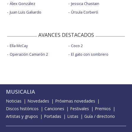
Álex González
Jessica Chastain
Juan Luis Galiardo
Úrsula Corberó
AVANCES DESTACADOS
Ella McCay
Coco 2
Operación Camarón 2
El gato con sombrero
MUSICALIA
Noticias
Novedades
Próximas novedades
Discos históricos
Canciones
Festivales
Premios
Artistas y grupos
Portadas
Listas
Guía / directorio