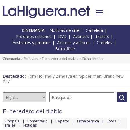
CINEMANÍA:
Noticias de cine
Cartelera
Próximos estrenos
DVD
Avances
Tráilers
Festivales y premios
Actores y actrices
Carteles
Box-office
Cinemanía
> Películas >
El heredero del diablo
> Ficha técnica
Destacado:
Tom Holland y Zendaya en 'Spider-man: Brand new
day'
El heredero del diablo
Sinopsis
Comentario
Reparto
Ficha técnica
Fotos
Tráiler
Noticias