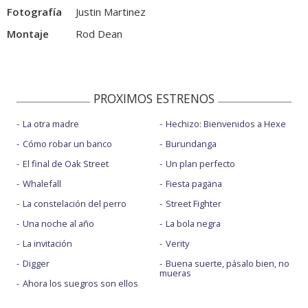
Fotografía
Justin Martinez
Montaje
Rod Dean
PROXIMOS ESTRENOS
La otra madre
Hechizo: Bienvenidos a Hexe
Cómo robar un banco
Burundanga
El final de Oak Street
Un plan perfecto
Whalefall
Fiesta pagäna
La constelación del perro
Street Fighter
Una noche al año
La bola negra
La invitación
Verity
Digger
Buena suerte, pásalo bien, no
mueras
Ahora los suegros son ellos