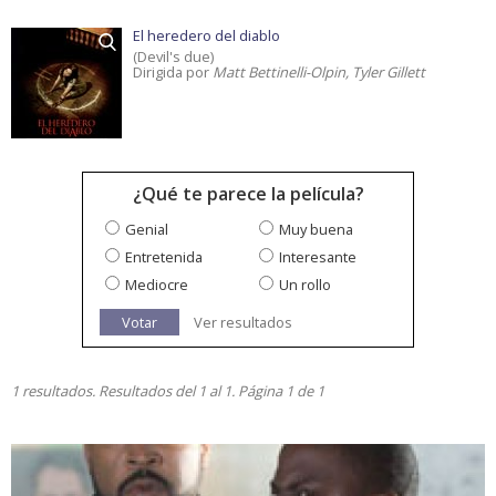
El heredero del diablo
(Devil's due)
Dirigida por
Matt Bettinelli-Olpin, Tyler Gillett
¿Qué te parece la película?
Genial
Muy buena
Entretenida
Interesante
Mediocre
Un rollo
Votar
Ver resultados
1 resultados. Resultados del 1 al 1. Página 1 de 1