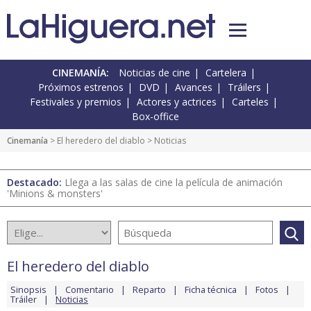
CINEMANÍA:
Noticias de cine
Cartelera
Próximos estrenos
DVD
Avances
Tráilers
Festivales y premios
Actores y actrices
Carteles
Box-office
Cinemanía
>
El heredero del diablo
> Noticias
Destacado:
Llega a las salas de cine la película de animación
'Minions & monsters'
El heredero del diablo
Sinopsis
Comentario
Reparto
Ficha técnica
Fotos
Tráiler
Noticias