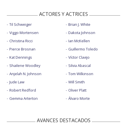
ACTORES Y ACTRICES
Til Schweiger
Brian J. White
Viggo Mortensen
Dakota Johnson
Christina Ricci
Ian McKellen
Pierce Brosnan
Guillermo Toledo
Kat Dennings
Víctor Clavijo
Shailene Woodley
Silvia Abascal
Anjelah N. Johnson
Tom Wilkinson
Jude Law
Will Smith
Robert Redford
Oliver Platt
Gemma Arterton
Álvaro Morte
AVANCES DESTACADOS