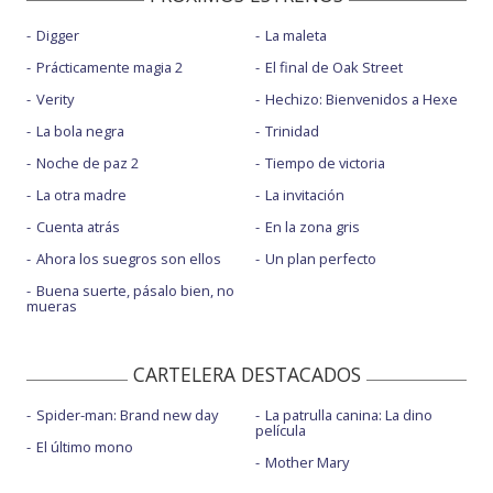
Digger
La maleta
Prácticamente magia 2
El final de Oak Street
Verity
Hechizo: Bienvenidos a Hexe
La bola negra
Trinidad
Noche de paz 2
Tiempo de victoria
La otra madre
La invitación
Cuenta atrás
En la zona gris
Ahora los suegros son ellos
Un plan perfecto
Buena suerte, pásalo bien, no
mueras
CARTELERA DESTACADOS
Spider-man: Brand new day
La patrulla canina: La dino
película
El último mono
Mother Mary