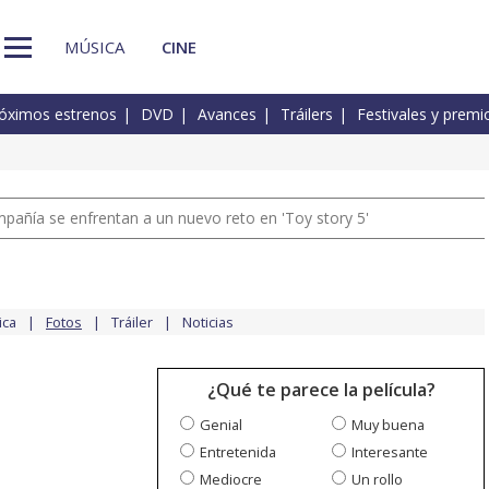
MÚSICA
CINE
óximos estrenos
DVD
Avances
Tráilers
Festivales y premi
pañía se enfrentan a un nuevo reto en 'Toy story 5'
ica
Fotos
Tráiler
Noticias
¿Qué te parece la película?
Genial
Muy buena
Entretenida
Interesante
Mediocre
Un rollo