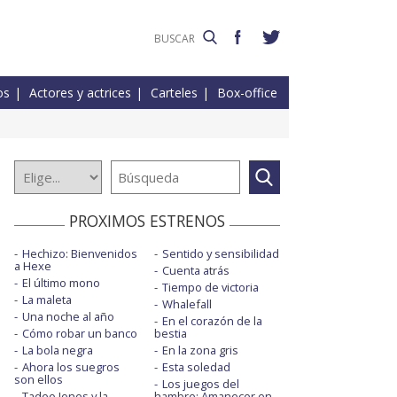
os
Actores y actrices
Carteles
Box-office
PROXIMOS ESTRENOS
Hechizo: Bienvenidos
Sentido y sensibilidad
a Hexe
Cuenta atrás
El último mono
Tiempo de victoria
La maleta
Whalefall
Una noche al año
En el corazón de la
Cómo robar un banco
bestia
La bola negra
En la zona gris
Ahora los suegros
Esta soledad
son ellos
Los juegos del
Tadeo Jones y la
hambre: Amanecer en