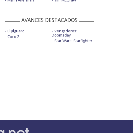
Malin Akerman
Tim McGraw
AVANCES DESTACADOS
El jilguero
Vengadores:
Doomsday
Coco 2
Star Wars: Starfighter