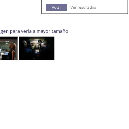
Votar
Ver resultados
agen para verla a mayor tamaño