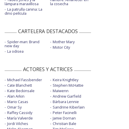
lámpara maravillosa
la cosecha
La patrulla canina: La
dino película
CARTELERA DESTACADOS
Spider-man: Brand
Mother Mary
new day
Motor City
La odisea
ACTORES Y ACTRICES
Michael Fassbender
Keira Knightley
Cate Blanchett
Stephen McHattie
Kate Beckinsale
Maïwenn
Alan Arkin
Andrew Garfield
Mario Casas
Bárbara Lennie
Omar Sy
Sandrine Kiberlain
Raffey Cassidy
Peter Facinelli
María Valverde
Jamie Dornan
Jordi Vilches
Christian Bale