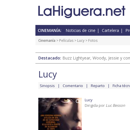
CINEMANÍA:
Noticias de cine
Cartelera
Pr
Cinemanía
> Películas >
Lucy
> Fotos
Destacado:
Buzz Lightyear, Woody, Jessie y com
Lucy
Sinopsis
Comentario
Reparto
Ficha técn
Lucy
Dirigida por
Luc Besson