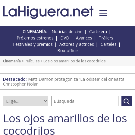
CINEMANÍA:
Noticias de cine
Cartelera
Próximos estrenos
DVD
Avances
Tráilers
Festivales y premios
Actores y actrices
Carteles
Box-office
Cinemanía
> Películas > Los ojos amarillos de los cocodrilos
Destacado:
Matt Damon protagoniza 'La odisea' del cineasta
Christopher Nolan
Los ojos amarillos de los
cocodrilos