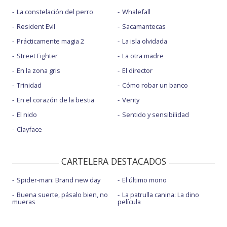
La constelación del perro
Whalefall
Resident Evil
Sacamantecas
Prácticamente magia 2
La isla olvidada
Street Fighter
La otra madre
En la zona gris
El director
Trinidad
Cómo robar un banco
En el corazón de la bestia
Verity
El nido
Sentido y sensibilidad
Clayface
CARTELERA DESTACADOS
Spider-man: Brand new day
El último mono
Buena suerte, pásalo bien, no
La patrulla canina: La dino
mueras
película