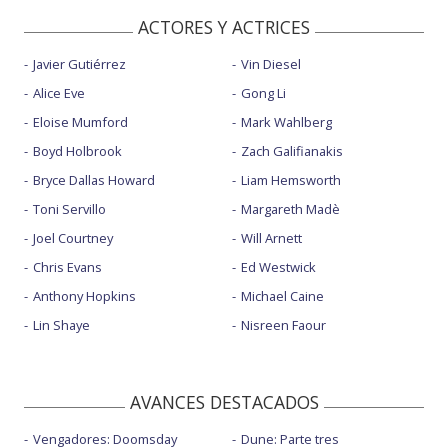
ACTORES Y ACTRICES
Javier Gutiérrez
Vin Diesel
Alice Eve
Gong Li
Eloise Mumford
Mark Wahlberg
Boyd Holbrook
Zach Galifianakis
Bryce Dallas Howard
Liam Hemsworth
Toni Servillo
Margareth Madè
Joel Courtney
Will Arnett
Chris Evans
Ed Westwick
Anthony Hopkins
Michael Caine
Lin Shaye
Nisreen Faour
AVANCES DESTACADOS
Vengadores: Doomsday
Dune: Parte tres