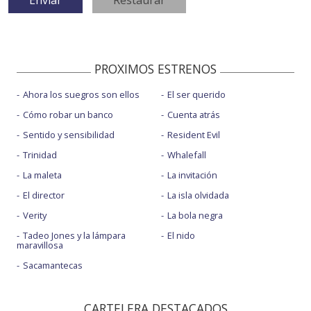
PROXIMOS ESTRENOS
Ahora los suegros son ellos
El ser querido
Cómo robar un banco
Cuenta atrás
Sentido y sensibilidad
Resident Evil
Trinidad
Whalefall
La maleta
La invitación
El director
La isla olvidada
Verity
La bola negra
Tadeo Jones y la lámpara
El nido
maravillosa
Sacamantecas
CARTELERA DESTACADOS