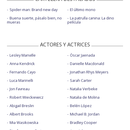
Spider-man: Brand new day
El último mono
Buena suerte, pásalo bien, no
La patrulla canina: La dino
mueras
película
ACTORES Y ACTRICES
Lesley Manville
Óscar Jaenada
Anna Kendrick
Danielle Macdonald
Fernando Cayo
Jonathan Rhys Meyers
Luca Marinelli
Sarah Carter
Jon Favreau
Natalia Verbeke
Robert Wieckiewicz
Natalia de Molina
Abigail Breslin
Belén López
Albert Brooks
Michael B. Jordan
Mia Wasikowska
Bradley Cooper