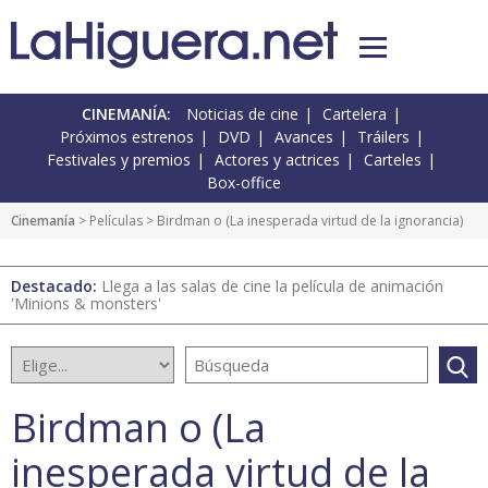
CINEMANÍA:
Noticias de cine
Cartelera
Próximos estrenos
DVD
Avances
Tráilers
Festivales y premios
Actores y actrices
Carteles
Box-office
Cinemanía
> Películas > Birdman o (La inesperada virtud de la ignorancia)
Destacado:
Llega a las salas de cine la película de animación
'Minions & monsters'
Birdman o (La
inesperada virtud de la