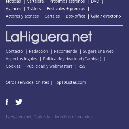
Noticias
Cartelera
Próximos estrenos
DVD
Avances
Tráilers
Festivales + premios
Actores y actrices
Carteles
Box-office
Guía / directorio
Contacto
Redacción
Recomienda
Sugiere una web
Aspectos legales
Política de privacidad
(
Cambiar
)
Cookies
Publicidad y webmasters
RSS
Otros servicios:
Chistes
|
Top10Listas.com
LaHiguera.net. Todos los derechos reservados