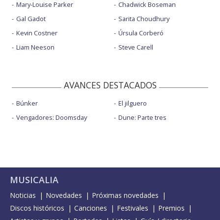
Mary-Louise Parker
Chadwick Boseman
Gal Gadot
Sarita Choudhury
Kevin Costner
Úrsula Corberó
Liam Neeson
Steve Carell
AVANCES DESTACADOS
Búnker
El jilguero
Vengadores: Doomsday
Dune: Parte tres
MUSICALIA
Noticias
Novedades
Próximas novedades
Discos históricos
Canciones
Festivales
Premios