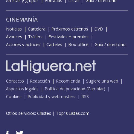
Artistas y grupos
Portadas
Listas
Guía / directorio
CINEMANÍA
Noticias
Cartelera
Próximos estrenos
DVD
Avances
Tráilers
Festivales + premios
Actores y actrices
Carteles
Box-office
Guía / directorio
Contacto
Redacción
Recomienda
Sugiere una web
Aspectos legales
Política de privacidad
(
Cambiar
)
Cookies
Publicidad y webmasters
RSS
Otros servicios:
Chistes
|
Top10Listas.com