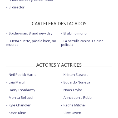
El director
CARTELERA DESTACADOS
Spider-man: Brand new day
El último mono
Buena suerte, pásalo bien, no
La patrulla canina: La dino
mueras
película
ACTORES Y ACTRICES
Neil Patrick Harris
Kristen Stewart
Laia Marull
Eduardo Noriega
Harry Treadaway
Noah Taylor
Monica Bellucci
Annasophia Robb
Kyle Chandler
Radha Mitchell
Kevin Kline
Clive Owen