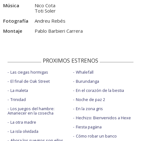
Música
Nico Cota
Toti Soler
Fotografía
Andreu Rebés
Montaje
Pablo Barbieri Carrera
PROXIMOS ESTRENOS
Las ciegas hormigas
Whalefall
El final de Oak Street
Burundanga
La maleta
En el corazón de la bestia
Trinidad
Noche de paz 2
Los juegos del hambre:
En la zona gris
Amanecer en la cosecha
Hechizo: Bienvenidos a Hexe
La otra madre
Fiesta pagäna
La isla olvidada
Cómo robar un banco
Ahora los suegros son ellos