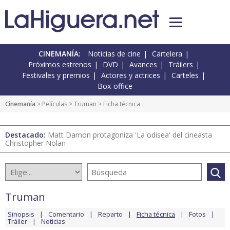
CINEMANÍA:
Noticias de cine
Cartelera
Próximos estrenos
DVD
Avances
Tráilers
Festivales y premios
Actores y actrices
Carteles
Box-office
Cinemanía
> Películas >
Truman
> Ficha técnica
Destacado:
Matt Damon protagoniza 'La odisea' del cineasta
Christopher Nolan
Truman
Sinopsis
Comentario
Reparto
Ficha técnica
Fotos
Tráiler
Noticias