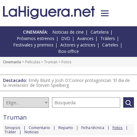
CINEMANÍA:
Noticias de cine
Cartelera
Próximos estrenos
DVD
Avances
Tráilers
Festivales y premios
Actores y actrices
Carteles
Box-office
Cinemanía
> Películas >
Truman
> Fotos
Destacado:
Emily Blunt y Josh O'Connor protagonizan 'El día de
la revelación' de Steven Spielberg
Truman
Sinopsis
Comentario
Reparto
Ficha técnica
Fotos
Tráiler
Noticias