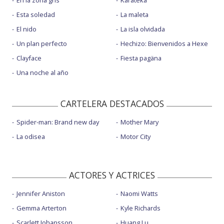
Esta soledad
La maleta
El nido
La isla olvidada
Un plan perfecto
Hechizo: Bienvenidos a Hexe
Clayface
Fiesta pagäna
Una noche al año
CARTELERA DESTACADOS
Spider-man: Brand new day
Mother Mary
La odisea
Motor City
ACTORES Y ACTRICES
Jennifer Aniston
Naomi Watts
Gemma Arterton
Kyle Richards
Scarlett Johansson
Huang Lu