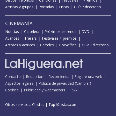
Discos históricos
Canciones
Festivales
Premios
Artistas y grupos
Portadas
Listas
Guía / directorio
CINEMANÍA
Noticias
Cartelera
Próximos estrenos
DVD
Avances
Tráilers
Festivales + premios
Actores y actrices
Carteles
Box-office
Guía / directorio
Contacto
Redacción
Recomienda
Sugiere una web
Aspectos legales
Política de privacidad
(
Cambiar
)
Cookies
Publicidad y webmasters
RSS
Otros servicios:
Chistes
|
Top10Listas.com