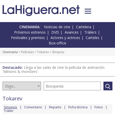
CINEMANÍA:
Noticias de cine
Cartelera
Próximos estrenos
DVD
Avances
Tráilers
Festivales y premios
Actores y actrices
Carteles
Box-office
Cinemanía
> Películas >
Tokarev
> Sinopsis
Destacado:
Llega a las salas de cine la película de animación
'Minions & monsters'
Tokarev
Sinopsis
Comentario
Reparto
Ficha técnica
Fotos
Tráiler