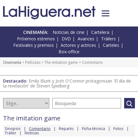
CINEMANÍA:
Noticias de cine
Cartelera
Próximos estrenos
DVD
Avances
Tráilers
Festivales y premios
Actores y actrices
Carteles
Box-office
Cinemanía
> Películas >
The imitation game
> Comentario
Destacado:
Emily Blunt y Josh O'Connor protagonizan 'El día de
la revelación' de Steven Spielberg
The imitation game
Sinopsis
Comentario
Reparto
Ficha técnica
Fotos
Tráiler
Noticias