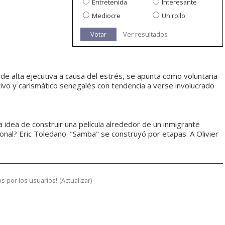
Entretenida
Interesante
Mediocre
Un rollo
Votar
Ver resultados
de alta ejecutiva a causa del estrés, se apunta como voluntaria
ivo y carismático senegalés con tendencia a verse involucrado
a idea de construir una película alrededor de un inmigrante
onal? Eric Toledano: "Samba" se construyó por etapas. A Olivier
s por los usuarios!
(
Actualizar
)