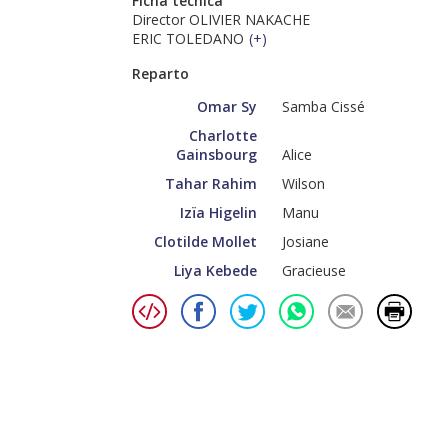
Ficha técnica
Director OLIVIER NAKACHE
ERIC TOLEDANO
(
+
)
Reparto
Omar Sy
Samba Cissé
Charlotte
Gainsbourg
Alice
Tahar Rahim
Wilson
Izïa Higelin
Manu
Clotilde Mollet
Josiane
Liya Kebede
Gracieuse