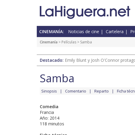
CINEMANÍA:
Noticias de cine
Cartelera
Pr
Cinemanía
> Películas > Samba
Destacado:
Emily Blunt y Josh O'Connor protagon
Samba
Sinopsis
Comentario
Reparto
Ficha técn
Comedia
Francia
Año: 2014
118 minutos