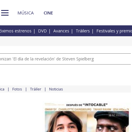
MÚSICA
CINE
óximos estrenos
DVD
Avances
Tráilers
Festivales y premi
izan 'El día de la revelación' de Steven Spielberg
ica
Fotos
Tráiler
Noticias