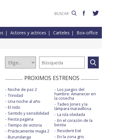
os
Actores y actrices
Carteles
Box-office
PROXIMOS ESTRENOS
Noche de paz 2
Los juegos del
hambre: Amanecer en
Trinidad
la cosecha
Una noche al año
Tadeo Jones y la
El nido
lámpara maravillosa
Sentido y sensibilidad
La isla olvidada
Fiesta pagäna
En el corazón de la
bestia
Tiempo de victoria
Resident Evil
Prácticamente magia 2
En la zona gris
Burundanga