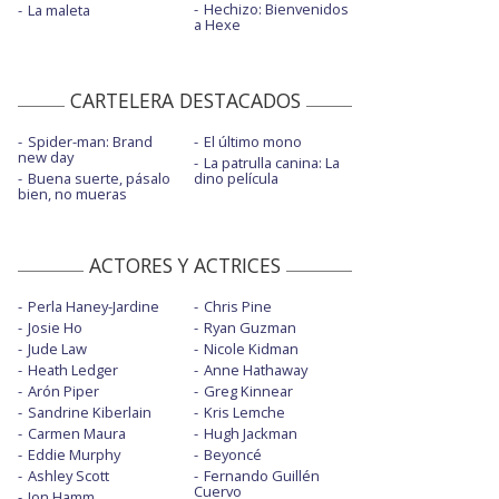
Hechizo: Bienvenidos
La maleta
a Hexe
CARTELERA DESTACADOS
Spider-man: Brand
El último mono
new day
La patrulla canina: La
Buena suerte, pásalo
dino película
bien, no mueras
ACTORES Y ACTRICES
Perla Haney-Jardine
Chris Pine
Josie Ho
Ryan Guzman
Jude Law
Nicole Kidman
Heath Ledger
Anne Hathaway
Arón Piper
Greg Kinnear
Sandrine Kiberlain
Kris Lemche
Carmen Maura
Hugh Jackman
Eddie Murphy
Beyoncé
Ashley Scott
Fernando Guillén
Cuervo
Jon Hamm