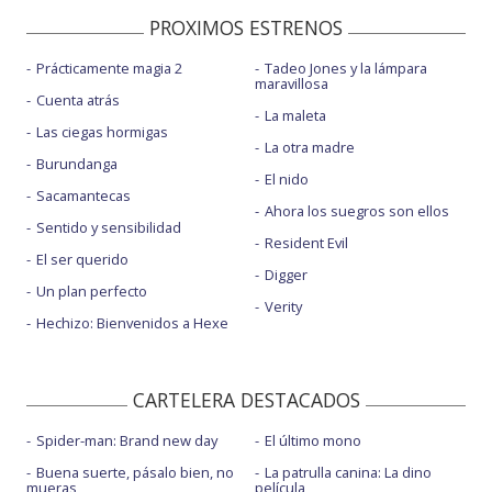
PROXIMOS ESTRENOS
Prácticamente magia 2
Tadeo Jones y la lámpara
maravillosa
Cuenta atrás
La maleta
Las ciegas hormigas
La otra madre
Burundanga
El nido
Sacamantecas
Ahora los suegros son ellos
Sentido y sensibilidad
Resident Evil
El ser querido
Digger
Un plan perfecto
Verity
Hechizo: Bienvenidos a Hexe
CARTELERA DESTACADOS
Spider-man: Brand new day
El último mono
Buena suerte, pásalo bien, no
La patrulla canina: La dino
mueras
película