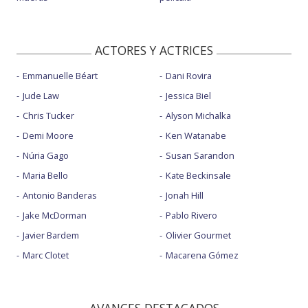
ACTORES Y ACTRICES
Emmanuelle Béart
Dani Rovira
Jude Law
Jessica Biel
Chris Tucker
Alyson Michalka
Demi Moore
Ken Watanabe
Núria Gago
Susan Sarandon
Maria Bello
Kate Beckinsale
Antonio Banderas
Jonah Hill
Jake McDorman
Pablo Rivero
Javier Bardem
Olivier Gourmet
Marc Clotet
Macarena Gómez
AVANCES DESTACADOS