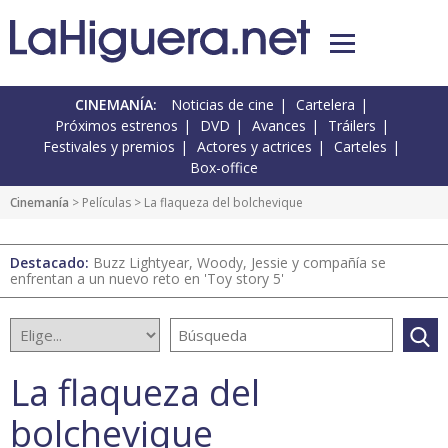
CINEMANÍA:
Noticias de cine
Cartelera
Próximos estrenos
DVD
Avances
Tráilers
Festivales y premios
Actores y actrices
Carteles
Box-office
Cinemanía
> Películas > La flaqueza del bolchevique
Destacado:
Buzz Lightyear, Woody, Jessie y compañía se
enfrentan a un nuevo reto en 'Toy story 5'
La flaqueza del
bolchevique