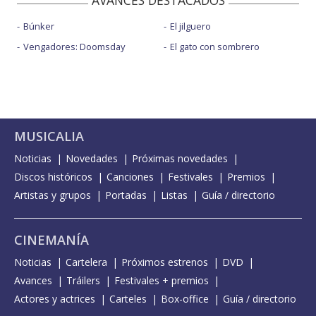
Búnker
El jilguero
Vengadores: Doomsday
El gato con sombrero
MUSICALIA
Noticias
Novedades
Próximas novedades
Discos históricos
Canciones
Festivales
Premios
Artistas y grupos
Portadas
Listas
Guía / directorio
CINEMANÍA
Noticias
Cartelera
Próximos estrenos
DVD
Avances
Tráilers
Festivales + premios
Actores y actrices
Carteles
Box-office
Guía / directorio