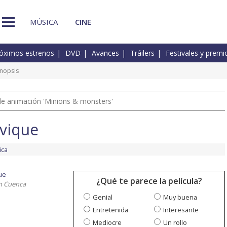
MÚSICA
CINE
óximos estrenos
DVD
Avances
Tráilers
Festivales y premi
inopsis
a de animación 'Minions & monsters'
evique
ica
ue
¿Qué te parece la película?
n Cuenca
Genial
Muy buena
Entretenida
Interesante
Mediocre
Un rollo