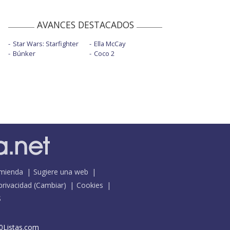
AVANCES DESTACADOS
Star Wars: Starfighter
Ella McCay
Búnker
Coco 2
mienda
Sugiere una web
 privacidad
(
Cambiar
)
Cookies
S
0Listas.com