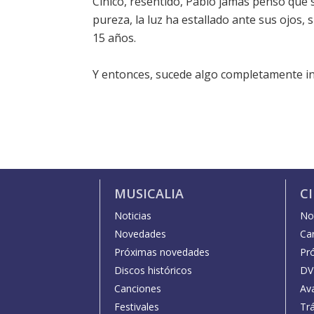
Cínico, resentido, Pablo jamás pensó que s
pureza, la luz ha estallado ante sus ojos
15 años.
Y entonces, sucede algo completamente in
MUSICALIA
C
Noticias
Not
Novedades
Car
Próximas novedades
Pr
Discos históricos
DV
Canciones
Av
Festivales
Trá