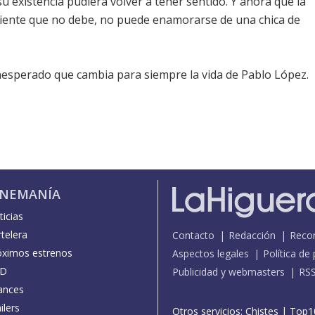
u existencia pudiera volver a tener sentido. Y ahora que la
, siente que no debe, no puede enamorarse de una chica de
esperado que cambia para siempre la vida de Pablo López.
INEMANÍA
icias
telera
Contacto
Redacción
Reco
óximos estrenos
Aspectos legales
Política de
D
Publicidad y webmasters
RS
ances
ilers
Otros servicios:
Chistes
|
Top1