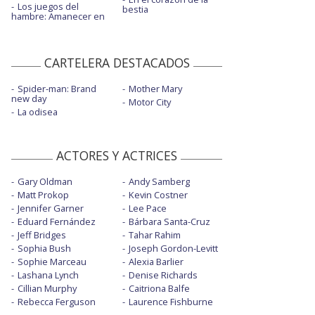
Los juegos del
bestia
hambre: Amanecer en
CARTELERA DESTACADOS
Spider-man: Brand
Mother Mary
new day
Motor City
La odisea
ACTORES Y ACTRICES
Gary Oldman
Andy Samberg
Matt Prokop
Kevin Costner
Jennifer Garner
Lee Pace
Eduard Fernández
Bárbara Santa-Cruz
Jeff Bridges
Tahar Rahim
Sophia Bush
Joseph Gordon-Levitt
Sophie Marceau
Alexia Barlier
Lashana Lynch
Denise Richards
Cillian Murphy
Caitriona Balfe
Rebecca Ferguson
Laurence Fishburne