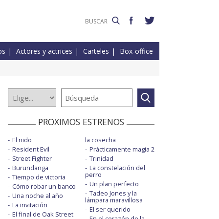
os
Actores y actrices
Carteles
Box-office
PROXIMOS ESTRENOS
El nido
la cosecha
Resident Evil
Prácticamente magia 2
Street Fighter
Trinidad
Burundanga
La constelación del
perro
Tiempo de victoria
Un plan perfecto
Cómo robar un banco
Tadeo Jones y la
Una noche al año
lámpara maravillosa
La invitación
El ser querido
El final de Oak Street
En el corazón de la