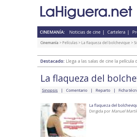
CINEMANÍA:
Noticias de cine
Cartelera
Pr
Cinemanía
> Películas >
La flaqueza del bolchevique
> S
Destacado:
Llega a las salas de cine la películ
La flaqueza del bolch
Sinopsis
Comentario
Reparto
Ficha técn
La flaqueza del bolcheviq
Dirigida por
Manuel Martí