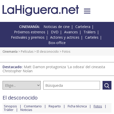
CINEMANÍA:
Noticias de cine
Cartelera
Próximos estrenos
DVD
Avances
Tráilers
Festivales y premios
Actores y actrices
Carteles
Box-office
Cinemanía
> Películas >
El desconocido
> Fotos
Destacado:
Matt Damon protagoniza 'La odisea' del cineasta
Christopher Nolan
El desconocido
Sinopsis
Comentario
Reparto
Ficha técnica
Fotos
Tráiler
Noticias