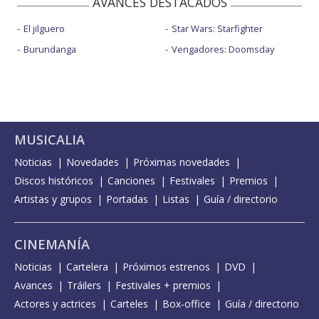
AVANCES DESTACADOS
El jilguero
Star Wars: Starfighter
Burundanga
Vengadores: Doomsday
MUSICALIA
Noticias
Novedades
Próximas novedades
Discos históricos
Canciones
Festivales
Premios
Artistas y grupos
Portadas
Listas
Guía / directorio
CINEMANÍA
Noticias
Cartelera
Próximos estrenos
DVD
Avances
Tráilers
Festivales + premios
Actores y actrices
Carteles
Box-office
Guía / directorio