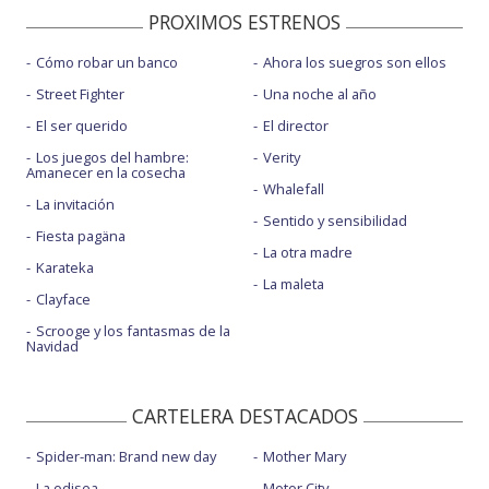
PROXIMOS ESTRENOS
Cómo robar un banco
Ahora los suegros son ellos
Street Fighter
Una noche al año
El ser querido
El director
Los juegos del hambre:
Verity
Amanecer en la cosecha
Whalefall
La invitación
Sentido y sensibilidad
Fiesta pagäna
La otra madre
Karateka
La maleta
Clayface
Scrooge y los fantasmas de la
Navidad
CARTELERA DESTACADOS
Spider-man: Brand new day
Mother Mary
La odisea
Motor City