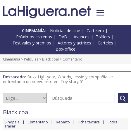
CINEMANÍA:
Noticias de cine
Cartelera
Próximos estrenos
DVD
Avances
Tráilers
Festivales y premios
Actores y actrices
Carteles
Box-office
Cinemanía
> Películas >
Black coal
> Comentario
Destacado:
Buzz Lightyear, Woody, Jessie y compañía se
enfrentan a un nuevo reto en 'Toy story 5'
Black coal
Sinopsis
Comentario
Reparto
Ficha técnica
Fotos
Tráiler