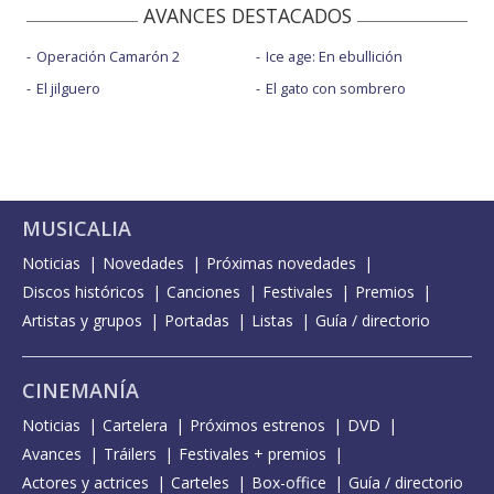
AVANCES DESTACADOS
Operación Camarón 2
Ice age: En ebullición
El jilguero
El gato con sombrero
MUSICALIA
Noticias
Novedades
Próximas novedades
Discos históricos
Canciones
Festivales
Premios
Artistas y grupos
Portadas
Listas
Guía / directorio
CINEMANÍA
Noticias
Cartelera
Próximos estrenos
DVD
Avances
Tráilers
Festivales + premios
Actores y actrices
Carteles
Box-office
Guía / directorio