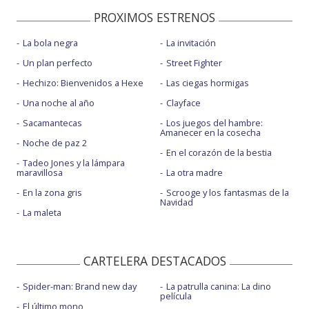
PROXIMOS ESTRENOS
La bola negra
La invitación
Un plan perfecto
Street Fighter
Hechizo: Bienvenidos a Hexe
Las ciegas hormigas
Una noche al año
Clayface
Sacamantecas
Los juegos del hambre:
Amanecer en la cosecha
Noche de paz 2
En el corazón de la bestia
Tadeo Jones y la lámpara
maravillosa
La otra madre
En la zona gris
Scrooge y los fantasmas de la
Navidad
La maleta
CARTELERA DESTACADOS
Spider-man: Brand new day
La patrulla canina: La dino
película
El último mono