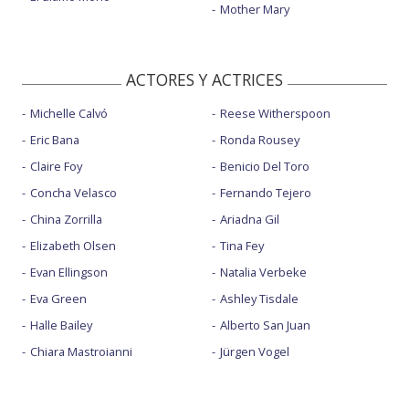
Mother Mary
ACTORES Y ACTRICES
Michelle Calvó
Reese Witherspoon
Eric Bana
Ronda Rousey
Claire Foy
Benicio Del Toro
Concha Velasco
Fernando Tejero
China Zorrilla
Ariadna Gil
Elizabeth Olsen
Tina Fey
Evan Ellingson
Natalia Verbeke
Eva Green
Ashley Tisdale
Halle Bailey
Alberto San Juan
Chiara Mastroianni
Jürgen Vogel