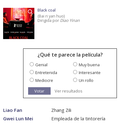
Black coal
(Bai ri yan huo)
Dirigida por
Diao Yinan
¿Qué te parece la película?
Genial
Muy buena
Entretenida
Interesante
Mediocre
Un rollo
Votar
Ver resultados
Liao Fan
Zhang Zili
Gwei Lun Mei
Empleada de la tintorería