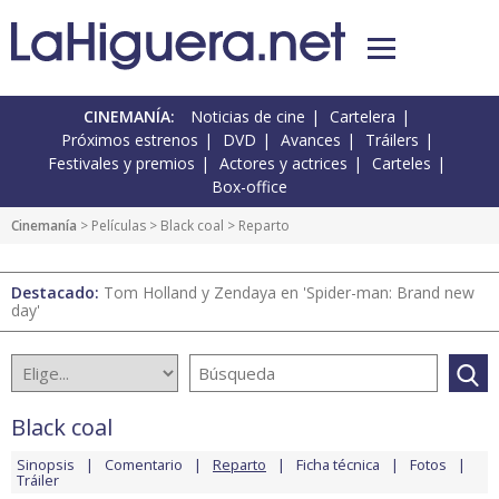
CINEMANÍA:
Noticias de cine
Cartelera
Próximos estrenos
DVD
Avances
Tráilers
Festivales y premios
Actores y actrices
Carteles
Box-office
Cinemanía
> Películas >
Black coal
> Reparto
Destacado:
Tom Holland y Zendaya en 'Spider-man: Brand new
day'
Black coal
Sinopsis
Comentario
Reparto
Ficha técnica
Fotos
Tráiler