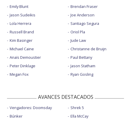
Emily Blunt
Brendan Fraser
Jason Sudeikis
Joe Anderson
Lola Herrera
Santiago Segura
Russell Brand
Oriol Pla
Kim Basinger
Jude Law
Michael Caine
Christanne de Bruijn
Anaïs Demoustier
Paul Bettany
Peter Dinklage
Jason Statham
Megan Fox
Ryan Gosling
AVANCES DESTACADOS
Vengadores: Doomsday
Shrek 5
Búnker
Ella McCay