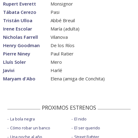
Rupert Everett
Monsignor
Tábata Cerezo
Pasi
Tristán Ulloa
Abbé Breuil
Irene Escolar
María (adulta)
Nicholas Farrell
Vilanova
Henry Goodman
De los Ríos
Pierre Niney
Paul Ratier
Lluís Soler
Mero
Javivi
Harlé
Maryam d'Abo
Elena (amiga de Conchita)
PROXIMOS ESTRENOS
La bola negra
El nido
Cómo robar un banco
El ser querido
Una noche al año
Street Fighter