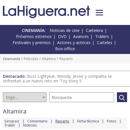
CINEMANÍA:
Noticias de cine
Cartelera
Próximos estrenos
DVD
Avances
Tráilers
Festivales y premios
Actores y actrices
Carteles
Box-office
Cinemanía
> Películas >
Altamira
> Reparto
Destacado:
Buzz Lightyear, Woody, Jessie y compañía se
enfrentan a un nuevo reto en 'Toy story 5'
Altamira
Sinopsis
Comentario
Reparto
Ficha técnica
Fotos
Tráiler
Noticias