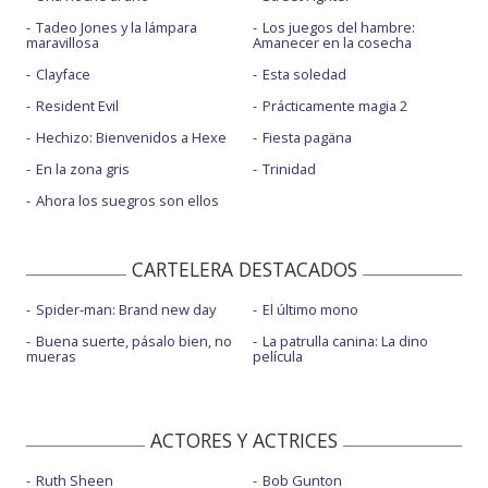
Tadeo Jones y la lámpara
Los juegos del hambre:
maravillosa
Amanecer en la cosecha
Clayface
Esta soledad
Resident Evil
Prácticamente magia 2
Hechizo: Bienvenidos a Hexe
Fiesta pagäna
En la zona gris
Trinidad
Ahora los suegros son ellos
CARTELERA DESTACADOS
Spider-man: Brand new day
El último mono
Buena suerte, pásalo bien, no
La patrulla canina: La dino
mueras
película
ACTORES Y ACTRICES
Ruth Sheen
Bob Gunton