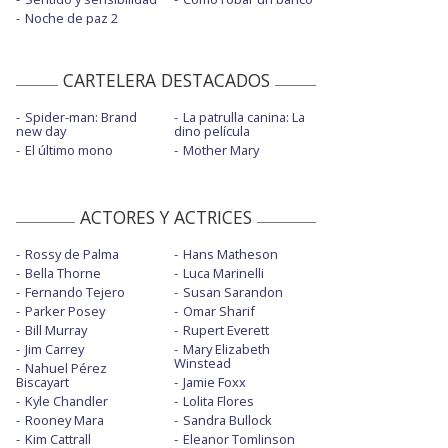
Noche de paz 2
CARTELERA DESTACADOS
Spider-man: Brand
La patrulla canina: La
new day
dino película
El último mono
Mother Mary
ACTORES Y ACTRICES
Rossy de Palma
Hans Matheson
Bella Thorne
Luca Marinelli
Fernando Tejero
Susan Sarandon
Parker Posey
Omar Sharif
Bill Murray
Rupert Everett
Jim Carrey
Mary Elizabeth
Winstead
Nahuel Pérez
Biscayart
Jamie Foxx
Kyle Chandler
Lolita Flores
Rooney Mara
Sandra Bullock
Kim Cattrall
Eleanor Tomlinson