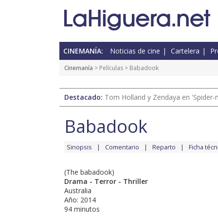
CINEMANÍA:
Noticias de cine
Cartelera
Pr
Cinemanía
> Películas > Babadook
Destacado:
Tom Holland y Zendaya en 'Spider-
Babadook
Sinopsis
Comentario
Reparto
Ficha técn
(The babadook)
Drama - Terror - Thriller
Australia
Año: 2014
94 minutos