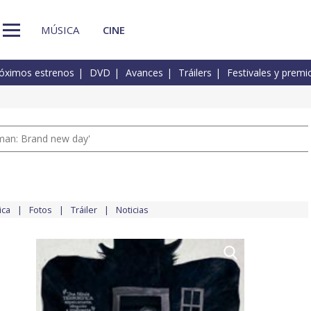
MÚSICA
CINE
óximos estrenos
DVD
Avances
Tráilers
Festivales y premi
man: Brand new day'
ica
Fotos
Tráiler
Noticias