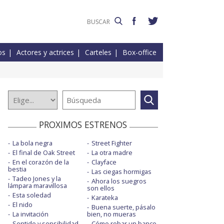
os
Actores y actrices
Carteles
Box-office
PROXIMOS ESTRENOS
La bola negra
Street Fighter
El final de Oak Street
La otra madre
En el corazón de la
Clayface
bestia
Las ciegas hormigas
Tadeo Jones y la
Ahora los suegros
lámpara maravillosa
son ellos
Esta soledad
Karateka
El nido
Buena suerte, pásalo
La invitación
bien, no mueras
Sentido y sensibilidad
Cómo robar un banco