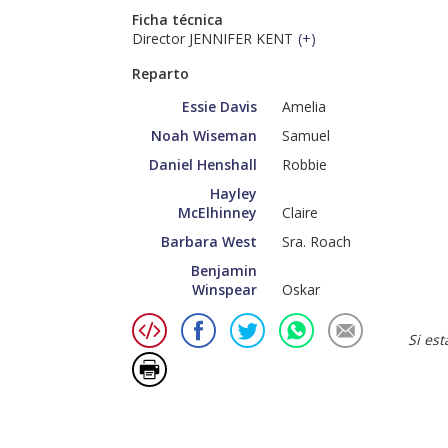
Ficha técnica
Director JENNIFER KENT
(
+
)
Reparto
Essie Davis
Amelia
Noah Wiseman
Samuel
Daniel Henshall
Robbie
Hayley
McElhinney
Claire
Barbara West
Sra. Roach
Benjamin
Winspear
Oskar
Si es