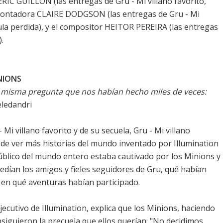
RIC GUILLON (las entregas de Gru - Mi villano favorito,
la montadora CLAIRE DODGSON (las entregas de Gru - Mi
úfula perdida), y el compositor HEITOR PEREIRA (las entregas
).
INIONS
la misma pregunta que nos habían hecho miles de veces:
eledandri
Mi villano favorito y de su secuela, Gru - Mi villano
 de ver más historias del mundo inventado por Illumination
úblico del mundo entero estaba cautivado por los Minions y
edían los amigos y fieles seguidores de Gru, qué habían
 en qué aventuras habían participado.
ecutivo de Illumination, explica que los Minions, haciendo
nsiguieron la precuela que ellos querían: "No decidimos