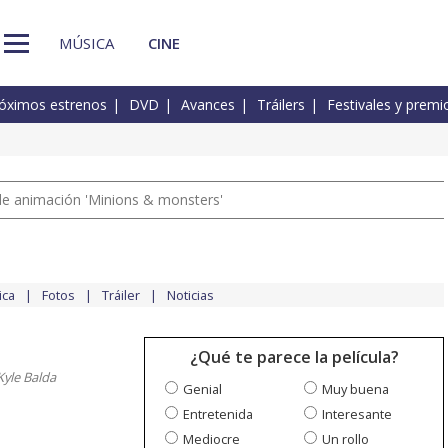
MÚSICA
CINE
óximos estrenos
DVD
Avances
Tráilers
Festivales y premi
a de animación 'Minions & monsters'
ica
Fotos
Tráiler
Noticias
¿Qué te parece la película?
Kyle Balda
Genial
Muy buena
Entretenida
Interesante
Mediocre
Un rollo