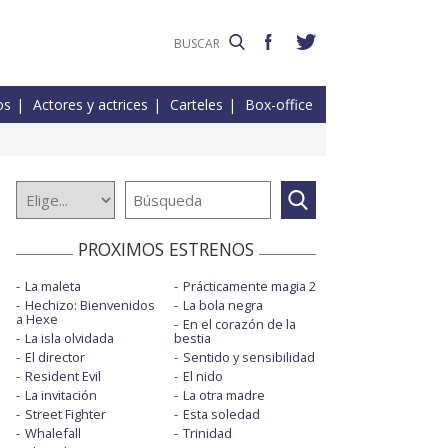
os
Actores y actrices
Carteles
Box-office
PROXIMOS ESTRENOS
La maleta
Prácticamente magia 2
Hechizo: Bienvenidos
La bola negra
a Hexe
En el corazón de la
La isla olvidada
bestia
El director
Sentido y sensibilidad
Resident Evil
El nido
La invitación
La otra madre
Street Fighter
Esta soledad
Whalefall
Trinidad