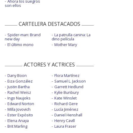
Ahora los suegros
son ellos
CARTELERA DESTACADOS
Spider-man: Brand
La patrulla canina: La
new day
dino película
El último mono
Mother Mary
ACTORES Y ACTRICES
Dany Boon
Flora Martínez
Eiza González
Samuel L. Jackson
Justin Bartha
Garrett Hedlund
Rachel Weisz
Kylie Bunbury
Ingo Naujoks
Kate Winslet
Edward Norton
Richard Gere
Milla Jovovich
Lucía Jiménez
Ester Expósito
Daniel Henshall
Elena Anaya
Henry Cavill
Brit Marling
Laura Fraser