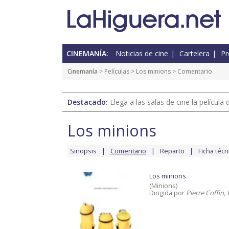
CINEMANÍA:
Noticias de cine
Cartelera
Pr
Cinemanía
> Películas >
Los minions
> Comentario
Destacado:
Llega a las salas de cine la películ
Los minions
Sinopsis
Comentario
Reparto
Ficha técn
Los minions
(Minions)
Dirigida por
Pierre Coffin, 