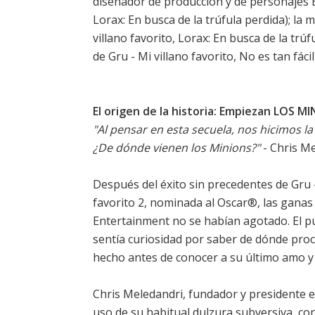
diseñador de producción y de personajes E
Lorax: En busca de la trúfula perdida); 
villano favorito, Lorax: En busca de la tr
de Gru - Mi villano favorito, No es tan fácil
El origen de la historia: Empiezan LOS M
"Al pensar en esta secuela, nos hicimos 
¿De dónde vienen los Minions?"
- Chris M
Después del éxito sin precedentes de Gru - 
favorito 2, nominada al Oscar®, las ganas
Entertainment no se habían agotado. El p
sentía curiosidad por saber de dónde proc
hecho antes de conocer a su último amo y
Chris Meledandri, fundador y presidente ej
uso de su habitual dulzura subversiva, co