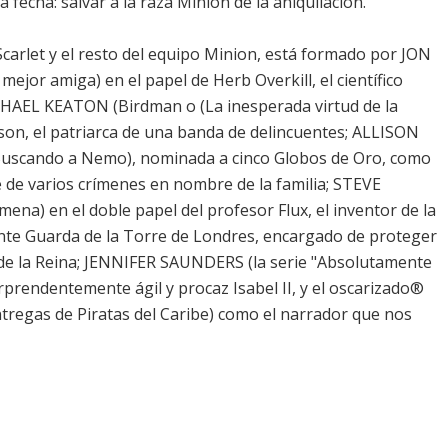
fecha: salvar a la raza Minion de la aniquilación.
Scarlet y el resto del equipo Minion, está formado por JON
jor amiga) en el papel de Herb Overkill, el científico
CHAEL KEATON (Birdman o (La inesperada virtud de la
son, el patriarca de una banda de delincuentes; ALLISON
, Buscando a Nemo), nominada a cinco Globos de Oro, como
e de varios crímenes en nombre de la familia; STEVE
mena) en el doble papel del profesor Flux, el inventor de la
nte Guarda de la Torre de Londres, encargado de proteger
le de la Reina; JENNIFER SAUNDERS (la serie "Absolutamente
rprendentemente ágil y procaz Isabel II, y el oscarizado®
ntregas de Piratas del Caribe) como el narrador que nos