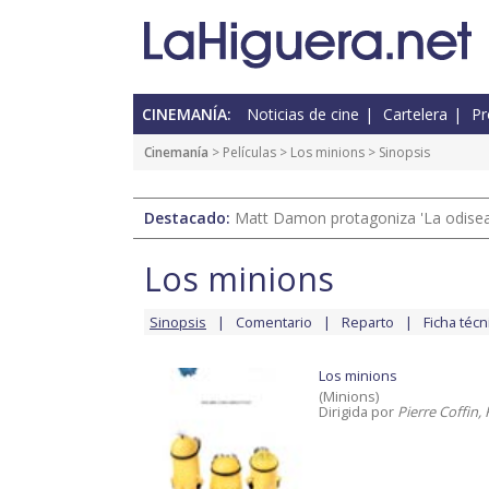
CINEMANÍA:
Noticias de cine
Cartelera
Pr
Cinemanía
> Películas >
Los minions
> Sinopsis
Destacado:
Matt Damon protagoniza 'La odisea'
Los minions
Sinopsis
Comentario
Reparto
Ficha técn
Los minions
(Minions)
Dirigida por
Pierre Coffin, 