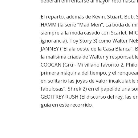
deberán enfrentarse al mayor reto hasta la 
El reparto, además de Kevin, Stuart, Bob, 
HAMM (la serie "Mad Men", La boda de mi me
siempre a la moda casado con Scarlet; MI
ignorancia), Toy Story 3) como Walter Nel
JANNEY ("El ala oeste de la Casa Blanca"
la malísima criada de Walter y responsabl
COOGAN (Gru - Mi villano favorito 2, Philo
primera máquina del tiempo, y el renquea
en solitario las joyas de valor incalculab
fabulosas", Shrek 2) en el papel de una so
GEOFFREY RUSH (El discurso del rey, las e
guía en este recorrido.