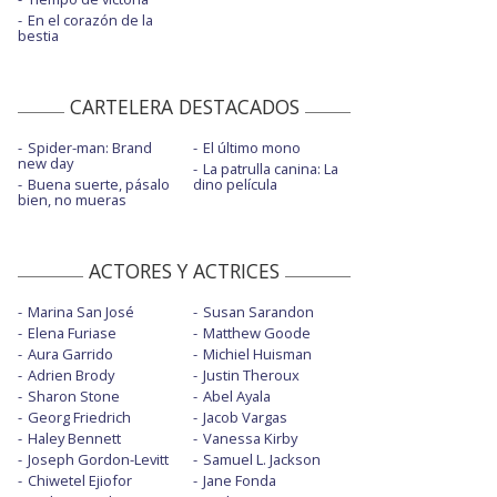
En el corazón de la
bestia
CARTELERA DESTACADOS
Spider-man: Brand
El último mono
new day
La patrulla canina: La
Buena suerte, pásalo
dino película
bien, no mueras
ACTORES Y ACTRICES
Marina San José
Susan Sarandon
Elena Furiase
Matthew Goode
Aura Garrido
Michiel Huisman
Adrien Brody
Justin Theroux
Sharon Stone
Abel Ayala
Georg Friedrich
Jacob Vargas
Haley Bennett
Vanessa Kirby
Joseph Gordon-Levitt
Samuel L. Jackson
Chiwetel Ejiofor
Jane Fonda