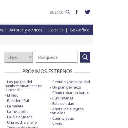
os
Actores y actrices
Carteles
Box-office
PROXIMOS ESTRENOS
Los juegos del
Sentido y sensibilidad
hambre: Amanecer en
Un plan perfecto
la cosecha
Cómo robar un banco
El nido
Burundanga
Resident Evil
Esta soledad
La maleta
Ahora los suegros
La invitación
son ellos
La isla olvidada
Cuenta atrás
Una noche al año
Verity
Tiempo de victoria