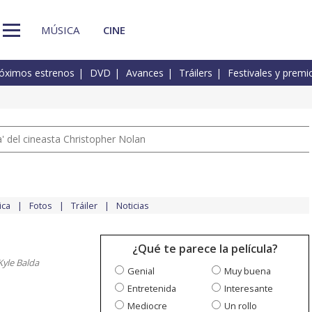
MÚSICA
CINE
óximos estrenos
DVD
Avances
Tráilers
Festivales y premi
 del cineasta Christopher Nolan
ica
Fotos
Tráiler
Noticias
¿Qué te parece la película?
Kyle Balda
Genial
Muy buena
Entretenida
Interesante
Mediocre
Un rollo