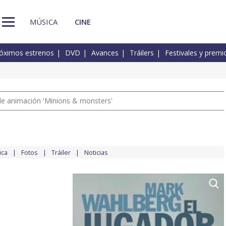
MÚSICA
CINE
óximos estrenos
DVD
Avances
Tráilers
Festivales y premi
a de animación 'Minions & monsters'
ica
Fotos
Tráiler
Noticias