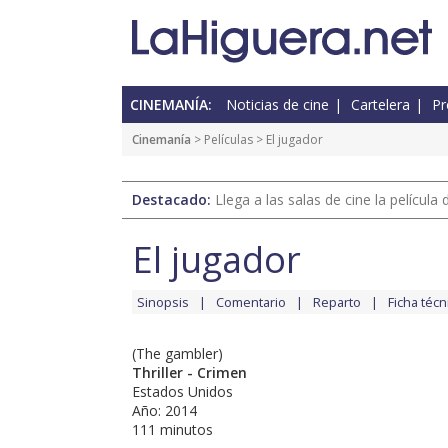
CINEMANÍA:
Noticias de cine
Cartelera
Pr
Cinemanía
> Películas > El jugador
Destacado:
Llega a las salas de cine la películ
El jugador
Sinopsis
Comentario
Reparto
Ficha técn
(The gambler)
Thriller - Crimen
Estados Unidos
Año: 2014
111 minutos