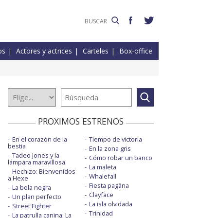
os
Actores y actrices
Carteles
Box-office
PROXIMOS ESTRENOS
En el corazón de la
Tiempo de victoria
bestia
En la zona gris
Tadeo Jones y la
Cómo robar un banco
lámpara maravillosa
La maleta
Hechizo: Bienvenidos
Whalefall
a Hexe
Fiesta pagäna
La bola negra
Clayface
Un plan perfecto
La isla olvidada
Street Fighter
Trinidad
La patrulla canina: La