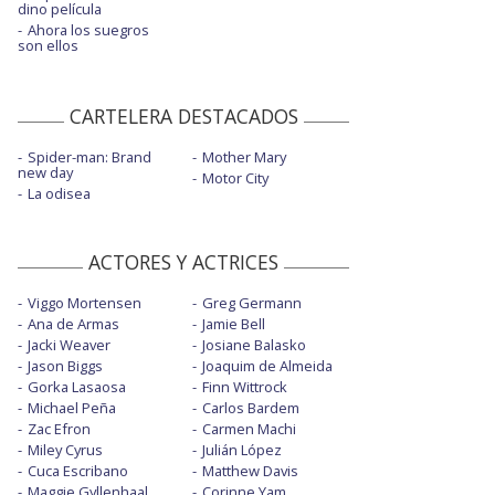
dino película
Ahora los suegros
son ellos
CARTELERA DESTACADOS
Spider-man: Brand
Mother Mary
new day
Motor City
La odisea
ACTORES Y ACTRICES
Viggo Mortensen
Greg Germann
Ana de Armas
Jamie Bell
Jacki Weaver
Josiane Balasko
Jason Biggs
Joaquim de Almeida
Gorka Lasaosa
Finn Wittrock
Michael Peña
Carlos Bardem
Zac Efron
Carmen Machi
Miley Cyrus
Julián López
Cuca Escribano
Matthew Davis
Maggie Gyllenhaal
Corinne Yam