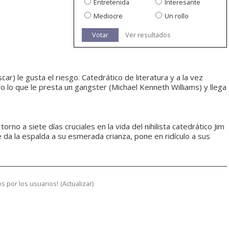
Entretenida
Interesante
Mediocre
Un rollo
Votar
Ver resultados
r) le gusta el riesgo. Catedrático de literatura y a la vez
o lo que le presta un gangster (Michael Kenneth Williams) y llega
orno a siete días cruciales en la vida del nihilista catedrático Jim
e da la espalda a su esmerada crianza, pone en ridículo a sus
s por los usuarios!
(
Actualizar
)