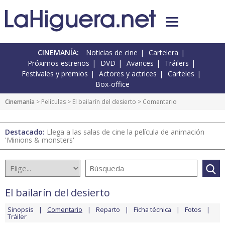
CINEMANÍA:
Noticias de cine
Cartelera
Próximos estrenos
DVD
Avances
Tráilers
Festivales y premios
Actores y actrices
Carteles
Box-office
Cinemanía
> Películas >
El bailarín del desierto
> Comentario
Destacado:
Llega a las salas de cine la película de animación
'Minions & monsters'
El bailarín del desierto
Sinopsis
Comentario
Reparto
Ficha técnica
Fotos
Tráiler