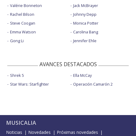
Valérie Bonneton
Jack McBrayer
Rachel Bilson
Johnny Depp
Steve Coogan
Monica Potter
Emma Watson
Carolina Bang
Gong Li
Jennifer Ehle
AVANCES DESTACADOS
Shrek 5
Ella McCay
Star Wars: Starfighter
Operación Camarón 2
MUSICALIA
Noticias
Novedades
Próximas novedades