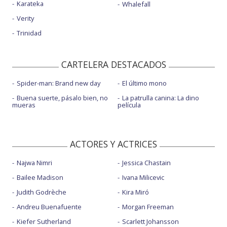
Karateka
Whalefall
Verity
Trinidad
CARTELERA DESTACADOS
Spider-man: Brand new day
El último mono
Buena suerte, pásalo bien, no
La patrulla canina: La dino
mueras
película
ACTORES Y ACTRICES
Najwa Nimri
Jessica Chastain
Bailee Madison
Ivana Milicevic
Judith Godrèche
Kira Miró
Andreu Buenafuente
Morgan Freeman
Kiefer Sutherland
Scarlett Johansson