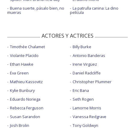
Buena suerte, pásalo bien, no
La patrulla canina: La dino
mueras
película
ACTORES Y ACTRICES
Timothée Chalamet
Billy Burke
Violante Placido
Antonio Banderas
Ethan Hawke
Irene Virgüez
Eva Green
Daniel Radcliffe
Mathieu Kassovitz
Christopher Plummer
Kylie Bunbury
Eric Bana
Eduardo Noriega
Seth Rogen
Rebecca Ferguson
Lamorne Morris
Susan Sarandon
Vanessa Redgrave
Josh Brolin
Tony Goldwyn