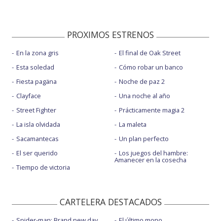
PROXIMOS ESTRENOS
En la zona gris
El final de Oak Street
Esta soledad
Cómo robar un banco
Fiesta pagäna
Noche de paz 2
Clayface
Una noche al año
Street Fighter
Prácticamente magia 2
La isla olvidada
La maleta
Sacamantecas
Un plan perfecto
El ser querido
Los juegos del hambre:
Amanecer en la cosecha
Tiempo de victoria
CARTELERA DESTACADOS
Spider-man: Brand new day
El último mono