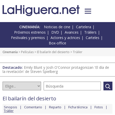
CINEMANÍA:
Noticias de cine
Cartelera
Próximos estrenos
DVD
Avances
Tráilers
Festivales y premios
Actores y actrices
Carteles
Box-office
Cinemanía
> Películas >
El bailarín del desierto
> Tráiler
Destacado:
Emily Blunt y Josh O'Connor protagonizan 'El día de
la revelación' de Steven Spielberg
El bailarín del desierto
Sinopsis
Comentario
Reparto
Ficha técnica
Fotos
Tráiler