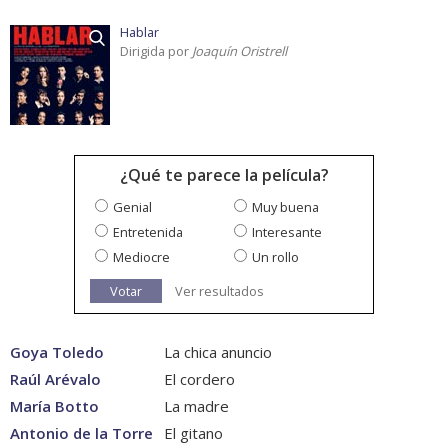
Hablar
Dirigida por
Joaquín Oristrell
¿Qué te parece la película?
Genial
Muy buena
Entretenida
Interesante
Mediocre
Un rollo
Votar
Ver resultados
Goya Toledo
La chica anuncio
Raúl Arévalo
El cordero
María Botto
La madre
Antonio de la Torre
El gitano