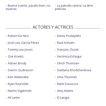
Buena suerte, pásalo bien, no
La patrulla canina: La dino
mueras
película
ACTORES Y ACTRICES
Robert De Niro
Denis Podalydès
José Luis García Pérez
Raúl Arévalo
Tommy Lee Jones
François Cluzet
Zoë Kravitz
Verónica Echegui
Adrien Brody
Ulrich Thomsen
Sverrir Gudnason
Svetlana Khodchenkova
Ken Watanabe
Uma Thurman
Ryan Reynolds
Mark Dacascos
Nacho Vigalondo
Amy Adams
Ali Larter
El Langui