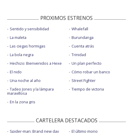
PROXIMOS ESTRENOS
Sentido y sensibilidad
Whalefall
La maleta
Burundanga
Las ciegas hormigas
Cuenta atrás
La bola negra
Trinidad
Hechizo: Bienvenidos a Hexe
Un plan perfecto
El nido
Cómo robar un banco
Una noche al año
Street Fighter
Tadeo Jones y la lámpara
Tiempo de victoria
maravillosa
En la zona gris
CARTELERA DESTACADOS
Spider-man: Brand new day
El último mono