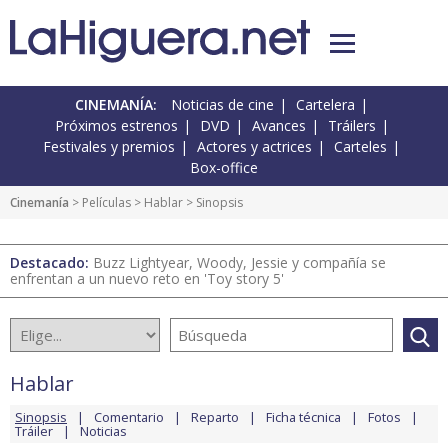
CINEMANÍA:
Noticias de cine
Cartelera
Próximos estrenos
DVD
Avances
Tráilers
Festivales y premios
Actores y actrices
Carteles
Box-office
Cinemanía
> Películas >
Hablar
> Sinopsis
Destacado:
Buzz Lightyear, Woody, Jessie y compañía se
enfrentan a un nuevo reto en 'Toy story 5'
Hablar
Sinopsis
Comentario
Reparto
Ficha técnica
Fotos
Tráiler
Noticias