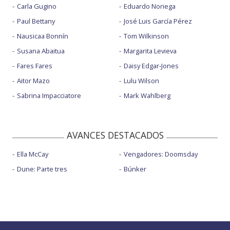
Carla Gugino
Eduardo Noriega
Paul Bettany
José Luis García Pérez
Nausicaa Bonnín
Tom Wilkinson
Susana Abaitua
Margarita Levieva
Fares Fares
Daisy Edgar-Jones
Aitor Mazo
Lulu Wilson
Sabrina Impacciatore
Mark Wahlberg
AVANCES DESTACADOS
Ella McCay
Vengadores: Doomsday
Dune: Parte tres
Búnker