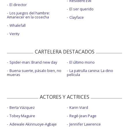
Resident Evil
El director
El ser querido
Los juegos del hambre:
Amanecer en la cosecha
Clayface
Whalefall
Verity
CARTELERA DESTACADOS
Spider-man: Brand new day
El último mono
Buena suerte, pásalo bien, no
La patrulla canina: La dino
mueras
película
ACTORES Y ACTRICES
Berta Vázquez
Karin Viard
Tobey Maguire
Regé-Jean Page
Adewale Akinnuoye-Agbaje
Jennifer Lawrence